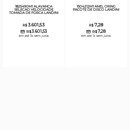
1825490M1 ALAVANCA
1504212M1 ANEL ORING
SELECAO VELOCIDADE
PACOTE DE DISCO LANDINI
TOMADA DE FORCA LANDINI
3.601,53
7,28
R$
R$
3.601,53
7,28
R$
R$
em até 3x sem juros
em até 1x sem juros