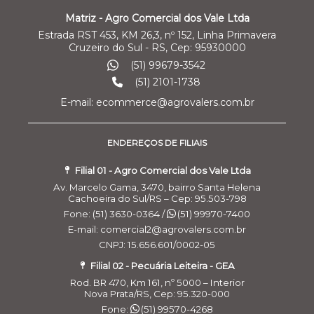
Matriz - Agro Comercial dos Vale Ltda
Estrada RST 453, KM 26,3, nº 152, Linha Primavera
Cruzeiro do Sul - RS, Cep: 95930000
(51) 99679-3542
(51) 2101-1738
E-mail: ecommerce@agrovalers.com.br
ENDEREÇOS DE FILIAIS
Filial 01 - Agro Comercial dos Vale Ltda
Av. Marcelo Gama, 3470, bairro Santa Helena
Cachoeira do Sul/RS – Cep: 95.503-798
Fone: (51) 3630-0364 /
(51) 99970-7400
E-mail: comercial2@agrovalers.com.br
CNPJ: 15.656.601/0002-05
Filial 02 - Pecuária Leiteira - GEA
Rod. BR 470, Km 161, nº 5000 – Interior
Nova Prata/RS, Cep: 95.320-000
Fone:
(51) 99570-4268