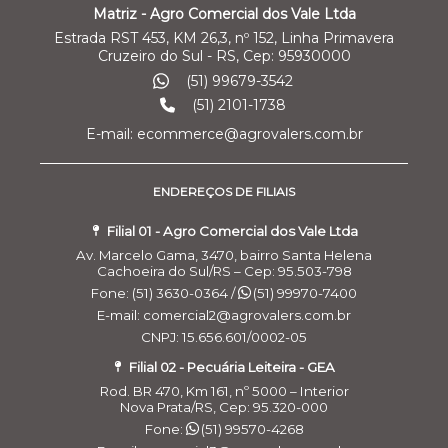
Matriz - Agro Comercial dos Vale Ltda
Estrada RST 453, KM 26,3, nº 152, Linha Primavera
Cruzeiro do Sul - RS, Cep: 95930000
(51) 99679-3542
(51) 2101-1738
E-mail: ecommerce@agrovalers.com.br
ENDEREÇOS DE FILIAIS
Filial 01 - Agro Comercial dos Vale Ltda
Av. Marcelo Gama, 3470, bairro Santa Helena
Cachoeira do Sul/RS – Cep: 95.503-798
Fone: (51) 3630-0364 /
(51) 99970-7400
E-mail: comercial2@agrovalers.com.br
CNPJ: 15.656.601/0002-05
Filial 02 - Pecuária Leiteira - GEA
Rod. BR 470, Km 161, nº 5000 – Interior
Nova Prata/RS, Cep: 95.320-000
Fone:
(51) 99570-4268