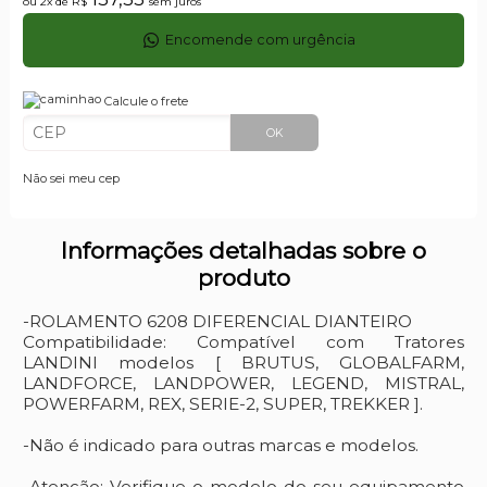
ou 2x de
R$
sem juros
Encomende com urgência
Calcule o frete
OK
Não sei meu cep
Informações detalhadas sobre o
produto
-ROLAMENTO 6208 DIFERENCIAL DIANTEIRO
Compatibilidade: Compatível com Tratores
LANDINI modelos [ BRUTUS, GLOBALFARM,
LANDFORCE, LANDPOWER, LEGEND, MISTRAL,
POWERFARM, REX, SERIE-2, SUPER, TREKKER ].
-Não é indicado para outras marcas e modelos.
-Atenção: Verifique o modelo do seu equipamento