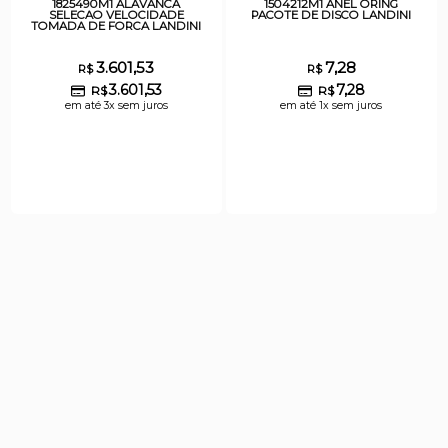
1825490M1 ALAVANCA
1504212M1 ANEL ORING
SELECAO VELOCIDADE
PACOTE DE DISCO LANDINI
TOMADA DE FORCA LANDINI
3.601,53
7,28
R$
R$
3.601,53
7,28
R$
R$
em até 3x sem juros
em até 1x sem juros