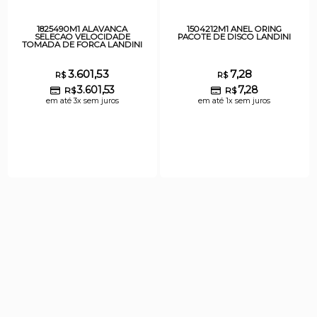
1825490M1 ALAVANCA
1504212M1 ANEL ORING
SELECAO VELOCIDADE
PACOTE DE DISCO LANDINI
TOMADA DE FORCA LANDINI
3.601,53
7,28
R$
R$
3.601,53
7,28
R$
R$
em até 3x sem juros
em até 1x sem juros