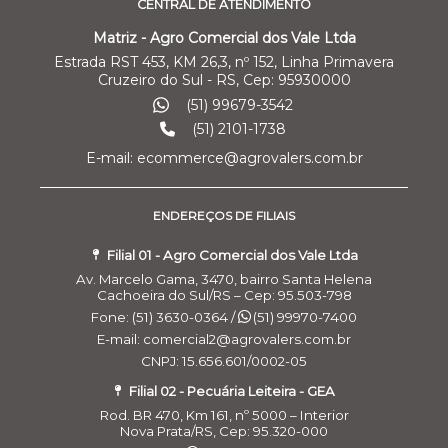
CENTRAL DE ATENDIMENTO
Matriz - Agro Comercial dos Vale Ltda
Estrada RST 453, KM 26,3, nº 152, Linha Primavera
Cruzeiro do Sul - RS, Cep: 95930000
(51) 99679-3542
(51) 2101-1738
E-mail: ecommerce@agrovalers.com.br
ENDEREÇOS DE FILIAIS
Filial 01 - Agro Comercial dos Vale Ltda
Av. Marcelo Gama, 3470, bairro Santa Helena
Cachoeira do Sul/RS – Cep: 95.503-798
Fone: (51) 3630-0364 /
(51) 99970-7400
E-mail: comercial2@agrovalers.com.br
CNPJ: 15.656.601/0002-05
Filial 02 - Pecuária Leiteira - GEA
Rod. BR 470, Km 161, nº 5000 – Interior
Nova Prata/RS, Cep: 95.320-000