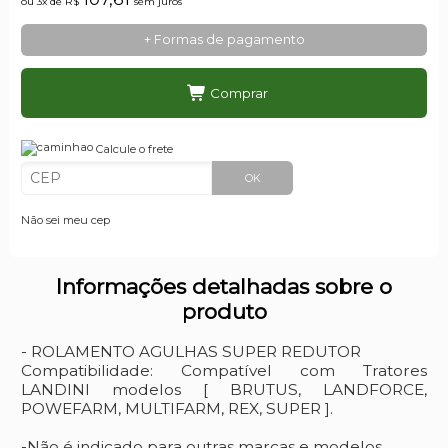
ou 3x de
R$
sem juros
+ Formas de pagamento
Comprar
Calcule o frete
OK
Não sei meu cep
Informações detalhadas sobre o
produto
- ROLAMENTO AGULHAS SUPER REDUTOR
Compatibilidade: Compatível com Tratores
LANDINI modelos [ BRUTUS, LANDFORCE,
POWEFARM, MULTIFARM, REX, SUPER ].
-Não é indicado para outras marcas e modelos.