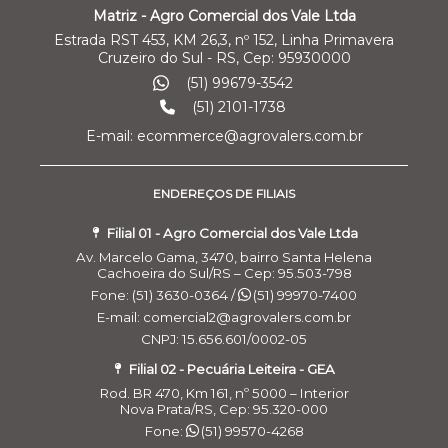
Matriz - Agro Comercial dos Vale Ltda
Estrada RST 453, KM 26,3, nº 152, Linha Primavera
Cruzeiro do Sul - RS, Cep: 95930000
(51) 99679-3542
(51) 2101-1738
E-mail: ecommerce@agrovalers.com.br
ENDEREÇOS DE FILIAIS
Filial 01 - Agro Comercial dos Vale Ltda
Av. Marcelo Gama, 3470, bairro Santa Helena
Cachoeira do Sul/RS – Cep: 95.503-798
Fone: (51) 3630-0364 /
(51) 99970-7400
E-mail: comercial2@agrovalers.com.br
CNPJ: 15.656.601/0002-05
Filial 02 - Pecuária Leiteira - GEA
Rod. BR 470, Km 161, nº 5000 – Interior
Nova Prata/RS, Cep: 95.320-000
Fone:
(51) 99570-4268