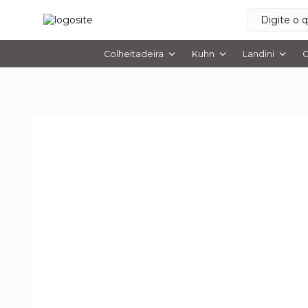
Colheitadeira
Kuhn
Landini
O