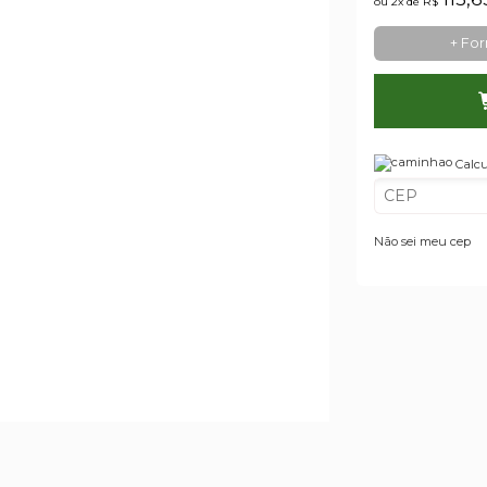
ou 2x de
R$
+ Fo
Calcu
Não sei meu cep