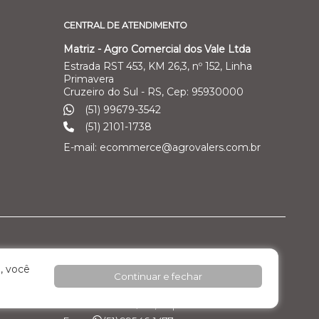
CENTRAL DE ATENDIMENTO
Matriz - Agro Comercial dos Vale Ltda
Estrada RST 453, KM 26,3, nº 152, Linha
Primavera
Cruzeiro do Sul - RS, Cep: 95930000
(51) 99679-3542
(51) 2101-1738
E-mail: ecommerce@agrovalers.com.br
ales Ltda
Filial 04 – Pecuária Leiteira - GEA
, você
Continuar e fechar
o Industrial
Rod. RST 453, Km 26,3 nº 152, - Pavilhão 02 -
Linha Primavera
Cruzeiro do Sul / RS, Cep: 95.930.000