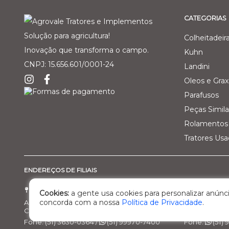
CATEGORIAS
Solução para agricultura!
Colheitadeir
Inovação que transforma o campo.
Kuhn
CNPJ: 15.656.601/0001-24
Landini
Oleos e Grax
Parafusos
Peças Simila
Rolamentos 
Tratores Us
ENDEREÇOS DE FILIAIS
Filial 01 - Agro Comercial dos Vale Ltda
Filial 02 - 
Cookies:
a gente usa cookies para personalizar anúnci
concorda com a nossa
Política de Privacidade
.
Av. Marcelo Gama, 3470, bairro Santa Helena
Rod. BR 470, 
Cachoeira do Sul/RS – Cep: 95.503-798
Nova Prata/R
Fone: (51) 3630-0364 /
(51) 99970-7400
Fone:
(51)