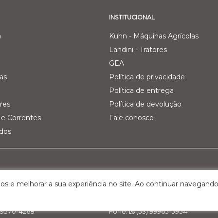
INSTITUCIONAL
a
Kuhn - Máquinas Agrícolas
Landini - Tratores
GEA
as
Política de privacidade
Política de entrega
res
Política de devolução
e Correntes
Fale conosco
ados
Pecuária Leiteira - GEA
Filial 03 - Agro Comercial dos V
os e melhorar a sua experiência no site. Ao continuar navegando
Km 161, nº 5000 – Interior
Rua Belchior Silva Dias, 215 – Bairr
S, Cep: 95.320-000
Bagé/RS , Cep: 96.412-030
 99570-4268
Fone:
(53) 99965-5954