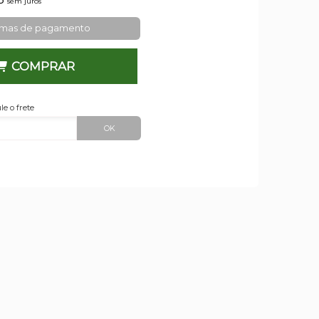
sem juros
rmas de pagamento
COMPRAR
le o frete
OK