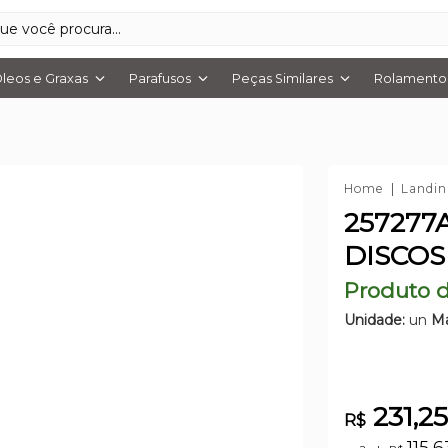
leos e Graxas
Parafusos
Peças Similares
Rolamentos
Home
Landin
257277
DISCOS
Produto d
Unidade:
un
Ma
231,2
R$
115,