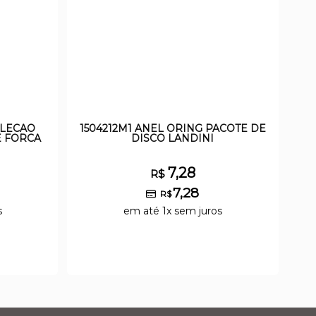
ELECAO
1504212M1 ANEL ORING PACOTE DE
E FORCA
DISCO LANDINI
7,28
R$
7,28
R$
s
em até 1x sem juros