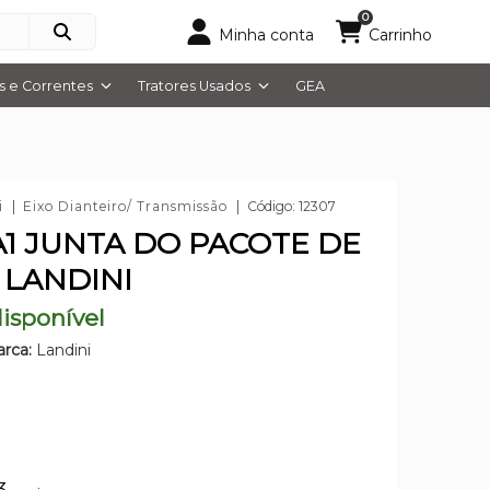
0
Minha conta
Carrinho
 e Correntes
Tratores Usados
GEA
i
Eixo Dianteiro/ Transmissão
Código: 12307
A1 JUNTA DO PACOTE DE
 LANDINI
isponível
rca:
Landini
5
63