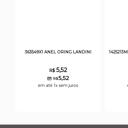
363549X1 ANEL ORING LANDINI
1425213
5,52
R$
5,52
R$
em até 1x sem juros