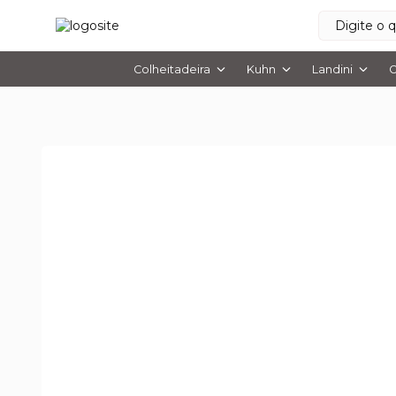
Colheitadeira
Kuhn
Landini
O