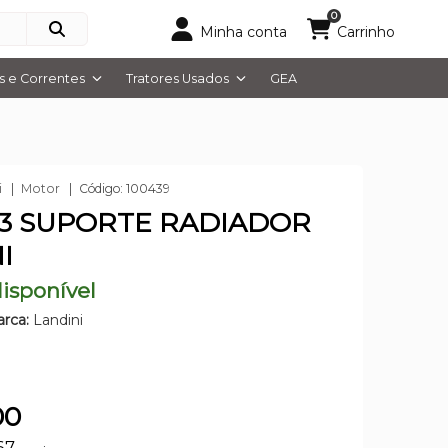
0
Minha conta
Carrinho
 e Correntes
Tratores Usados
GEA
i
Motor
Código: 100439
A3 SUPORTE RADIADOR
I
isponível
rca:
Landini
00
67