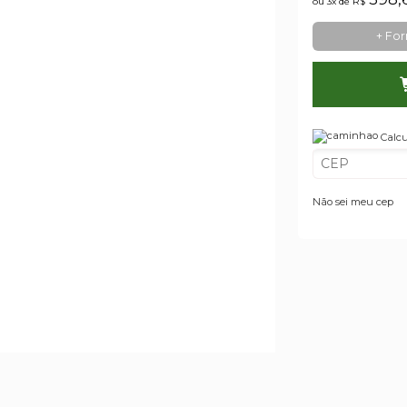
ou 3x de
R$
+ Fo
Calcu
Não sei meu cep