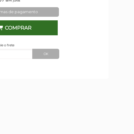
sem juros
rmas de pagamento
COMPRAR
le o frete
OK