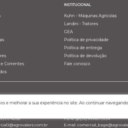
INSTITUCIONAL
a
Kuhn - Máquinas Agrícolas
Landini - Tratores
GEA
as
Política de privacidade
Política de entrega
res
Política de devolução
e Correntes
Fale conosco
ados
Pecuária Leiteira - GEA
Filial 03 - Agro Comercial dos V
os e melhorar a sua experiência no site. Ao continuar navegando
Km 161, nº 5000 – Interior
Rua Belchior Silva Dias, 215 – Bairr
S, Cep: 95.320-000
Bagé/RS , Cep: 96.412-030
 99570-4268
Fone:
(53) 99965-5954
rcial3@agrovalers.com.br
E-mail: comercial_bage@agrovale