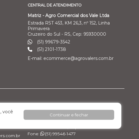
CENTRAL DE ATENDIMENTO
Matriz - Agro Comercial dos Vale Ltda
Estrada RST 453, KM 26,3, nº 152, Linha
Primavera
Cruzeiro do Sul - RS, Cep: 95930000
(51) 99679-3542
(51) 2101-1738
E-mail: ecommerce@agrovalers.com.br
ales Ltda
Filial 04 – Pecuária Leiteira - GEA
, você
Continuar e fechar
o Industrial
Rod. RST 453, Km 26,3 nº 152, - Pavilhão 02 -
Linha Primavera
Cruzeiro do Sul / RS, Cep: 95.930.000
Fone:
(51) 99546-1477
rs.com.br