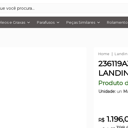
leos e Graxas
Parafusos
Peças Similares
Rolamentos
Home
Landin
236119
LANDIN
Produto d
Unidade:
un
Ma
1.196,
R$
398,