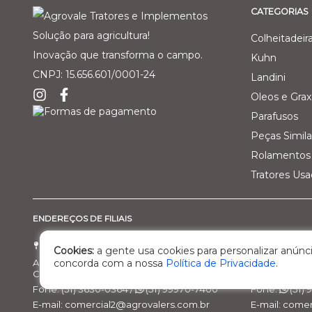
CATEGORIAS
Solução para agricultura!
Colheitadeir
Inovação que transforma o campo.
Kuhn
CNPJ: 15.656.601/0001-24
Landini
Oleos e Grax
Parafusos
Peças Simila
Rolamentos 
Tratores Us
ENDEREÇOS DE FILIAIS
Filial 01 - Agro Comercial dos Vale Ltda
Filial 02 - 
Cookies:
a gente usa cookies para personalizar anúnci
Av. Marcelo Gama, 3470, bairro Santa Helena
Rod. BR 470, 
concorda com a nossa
Política de Privacidade
.
Cachoeira do Sul/RS – Cep: 95.503-798
Nova Prata/R
Fone: (51) 3630-0364 /
(51) 99970-7400
Fone:
(51)
E-mail: comercial2@agrovalers.com.br
E-mail: come