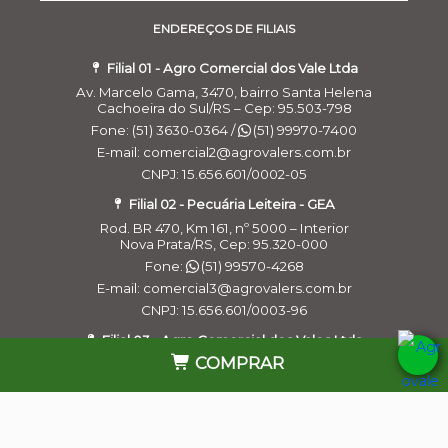
ENDEREÇOS DE FILIAIS
Filial 01 - Agro Comercial dos Vale Ltda
Av. Marcelo Gama, 3470, bairro Santa Helena
Cachoeira do Sul/RS – Cep: 95.503-798
Fone: (51) 3630-0364 /
(51) 99970-7400
E-mail: comercial2@agrovalers.com.br
CNPJ: 15.656.601/0002-05
Filial 02 - Pecuária Leiteira - GEA
Rod. BR 470, Km 161, nº 5000 – Interior
Nova Prata/RS, Cep: 95.320-000
Fone:
(51) 99570-4268
E-mail: comercial3@agrovalers.com.br
Cookies:
a gente usa cookies para personalizar anúncios e melhorar a
CNPJ: 15.656.601/0003-96
sua experiência no site. Ao continuar navegando, você concorda com a
nossa
Política de Privacidade
.
Filial 03 - Agro Comercial dos Vales Ltda
COMPRAR
Continuar e fechar
Rua Belchior Silva Dias, 215 – Bairro Industrial
Bagé/RS , Cep: 96.412-030
Fone:
(53) 99965-5954
E-mail: comercial_bage@agrovalers.com.br
CNPJ: 15.656.601/0004-77