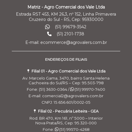
Matriz - Agro Comercial dos Vale Ltda
Estrada RST 453, KM 26,3, nº 152, Linha Primavera
Cruzeiro do Sul - RS, Cep: 95930000
(51) 99679-3542
(51) 2101-1738
E-mail: ecommerce@agrovalers.com.br
ENDEREÇOS DE FILIAIS
Filial 01 - Agro Comercial dos Vale Ltda
Av. Marcelo Gama, 3470, bairro Santa Helena
Cachoeira do Sul/RS – Cep: 95.503-798
Fone: (51) 3630-0364 /
(51) 99970-7400
E-mail: comercial2@agrovalers.com.br
CNPJ: 15.656.601/0002-05
Filial 02 - Pecuária Leiteira - GEA
Rod. BR 470, Km 161, nº 5000 – Interior
Nova Prata/RS, Cep: 95.320-000
Fone:
(51) 99570-4268