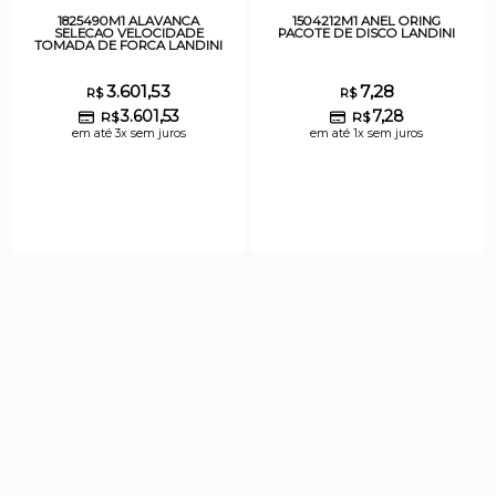
1825490M1 ALAVANCA
1504212M1 ANEL ORING
SELECAO VELOCIDADE
PACOTE DE DISCO LANDINI
TOMADA DE FORCA LANDINI
3.601,53
7,28
R$
R$
3.601,53
7,28
R$
R$
em até 3x sem juros
em até 1x sem juros