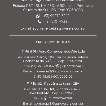
Estrada RST 453, KM 26,3, nº 152, Linha Primavera
Cruzeiro do Sul - RS, Cep: 95930000
(51) 99679-3542
(51) 2101-1738
E-mail: ecommerce@agrovalers.com.br
ENDEREÇOS DE FILIAIS
Filial 01 - Agro Comercial dos Vale Ltda
Av. Marcelo Gama, 3470, bairro Santa Helena
Cachoeira do Sul/RS – Cep: 95.503-798
Fone: (51) 3630-0364 /
(51) 99970-7400
E-mail: comercial2@agrovalers.com.br
CNPJ: 15.656.601/0002-05
Filial 02 - Pecuária Leiteira - GEA
Rod. BR 470, Km 161, nº 5000 – Interior
Nova Prata/RS, Cep: 95.320-000
Fone:
(51) 99570-4268
E-mail: comercial3@agrovalers.com.br