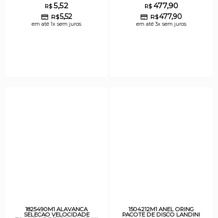
5,52
477,90
R$
R$
5,52
477,90
R$
R$
em até 1x sem juros
em até 3x sem juros
1825490M1 ALAVANCA
1504212M1 ANEL ORING
SELECAO VELOCIDADE
PACOTE DE DISCO LANDINI