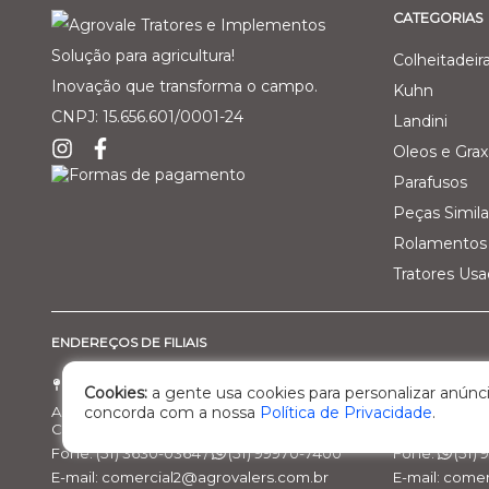
CATEGORIAS
Solução para agricultura!
Colheitadeir
Inovação que transforma o campo.
Kuhn
CNPJ: 15.656.601/0001-24
Landini
Oleos e Grax
Parafusos
Peças Simila
Rolamentos 
Tratores Us
ENDEREÇOS DE FILIAIS
Filial 01 - Agro Comercial dos Vale Ltda
Filial 02 - 
Cookies:
a gente usa cookies para personalizar anúnci
Av. Marcelo Gama, 3470, bairro Santa Helena
Rod. BR 470, 
concorda com a nossa
Política de Privacidade
.
Cachoeira do Sul/RS – Cep: 95.503-798
Nova Prata/R
Fone: (51) 3630-0364 /
(51) 99970-7400
Fone:
(51)
E-mail: comercial2@agrovalers.com.br
E-mail: come