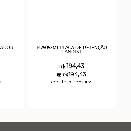
DIADOR
1425052M1 PLACA DE RETENÇÃO
LANDINI
194,43
R$
194,43
R$
s
em até 1x sem juros