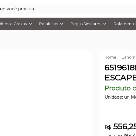
leos e Graxas
Parafusos
Peças Similares
Rolamentos
Home
Landin
651961
ESCAPE
Produto d
Unidade:
un
Ma
556,2
R$
185,