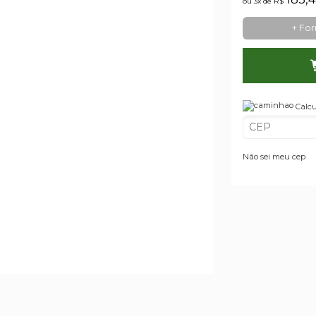
ou 3x de
R$
+ Fo
Calcu
Não sei meu cep