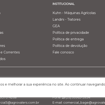
INSTITUCIONAL
a
Kuhn - Máquinas Agrícolas
Landini - Tratores
GEA
as
Política de privacidade
Política de entrega
res
Política de devolução
e Correntes
Fale conosco
ados
Pecuária Leiteira - GEA
Filial 03 - Agro Comercial dos V
os e melhorar a sua experiência no site. Ao continuar navegando
Km 161, nº 5000 – Interior
Rua Belchior Silva Dias, 215 – Bairr
S, Cep: 95.320-000
Bagé/RS , Cep: 96.412-030
 99570-4268
Fone:
(53) 99965-5954
rcial3@agrovalers.com.br
E-mail: comercial_bage@agrovale