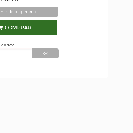
sem juros
rmas de pagamento
COMPRAR
le o frete
OK