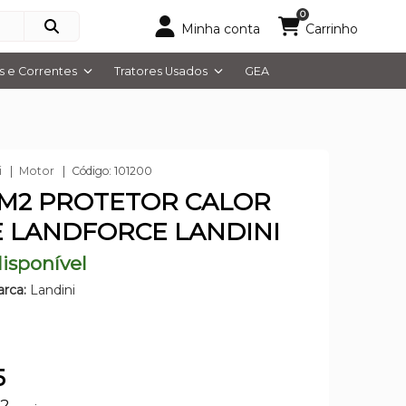
0
Minha conta
Carrinho
 e Correntes
Tratores Usados
GEA
i
Motor
Código: 101200
8M2 PROTETOR CALOR
 LANDFORCE LANDINI
isponível
rca:
Landini
5
42