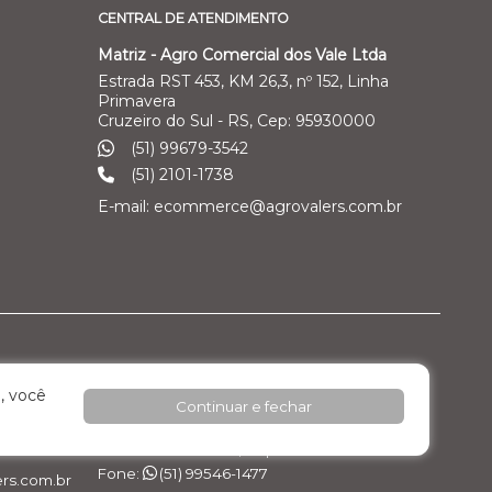
CENTRAL DE ATENDIMENTO
Matriz - Agro Comercial dos Vale Ltda
Estrada RST 453, KM 26,3, nº 152, Linha
Primavera
Cruzeiro do Sul - RS, Cep: 95930000
(51) 99679-3542
(51) 2101-1738
E-mail: ecommerce@agrovalers.com.br
ales Ltda
Filial 04 – Pecuária Leiteira - GEA
, você
Continuar e fechar
o Industrial
Rod. RST 453, Km 26,3 nº 152, - Pavilhão 02 -
Linha Primavera
Cruzeiro do Sul / RS, Cep: 95.930.000
Fone:
(51) 99546-1477
rs.com.br