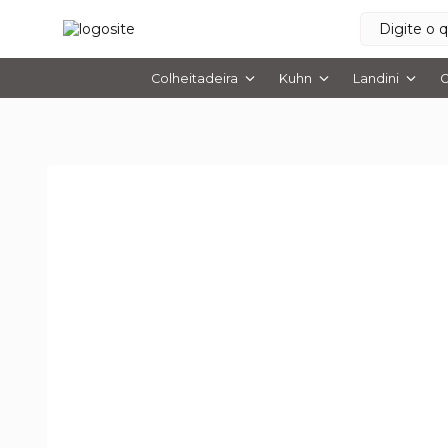
Colheitadeira
Kuhn
Landini
O