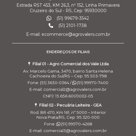
Estrada RST 453, KM 26,3, nº 152, Linha Primavera
Cruzeiro do Sul - RS, Cep: 95930000
(51) 99679-3542
(51) 2101-1738
E-mail: ecommerce@agrovalers.com.br
ENDEREÇOS DE FILIAIS
Filial 01 - Agro Comercial dos Vale Ltda
Av. Marcelo Gama, 3470, bairro Santa Helena
Cachoeira do Sul/RS – Cep: 95.503-798
Fone: (51) 3630-0364 /
(51) 99970-7400
E-mail: comercial2@agrovalers.com.br
CNPJ: 15.656.601/0002-05
Filial 02 - Pecuária Leiteira - GEA
Rod. BR 470, Km 161, nº 5000 – Interior
Nova Prata/RS, Cep: 95.320-000
Fone:
(51) 99570-4268
E-mail: comercial3@agrovalers.com.br