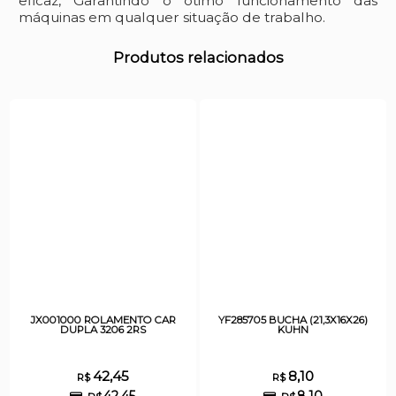
eficaz, Garantindo o ótimo funcionamento das
máquinas em qualquer situação de trabalho.
Produtos relacionados
JX001000 ROLAMENTO CAR
YF285705 BUCHA (21,3X16X26)
DUPLA 3206 2RS
KUHN
42,45
8,10
R$
R$
42,45
8,10