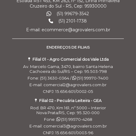
Estrada RST 453, KM 26,3, nº 152, Linha Primavera
Cruzeiro do Sul - RS, Cep: 95930000
(51) 99679-3542
(51) 2101-1738
E-mail: ecommerce@agrovalers.com.br
ENDEREÇOS DE FILIAIS
Filial 01 - Agro Comercial dos Vale Ltda
Av. Marcelo Gama, 3470, bairro Santa Helena
Cachoeira do Sul/RS – Cep: 95.503-798
Fone: (51) 3630-0364 /
(51) 99970-7400
E-mail: comercial2@agrovalers.com.br
CNPJ: 15.656.601/0002-05
Filial 02 - Pecuária Leiteira - GEA
Rod. BR 470, Km 161, nº 5000 – Interior
Nova Prata/RS, Cep: 95.320-000
Fone:
(51) 99570-4268
E-mail: comercial3@agrovalers.com.br
CNPJ: 15.656.601/0003-96