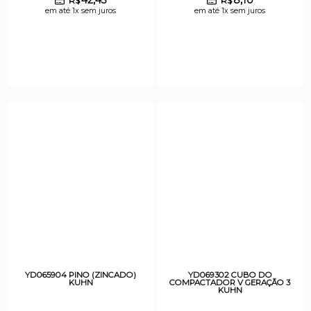
R$
R$
em até 1x sem juros
em até 1x sem juros
YD065904 PINO (ZINCADO)
YD069302 CUBO DO
KUHN
COMPACTADOR V GERAÇÃO 3
KUHN