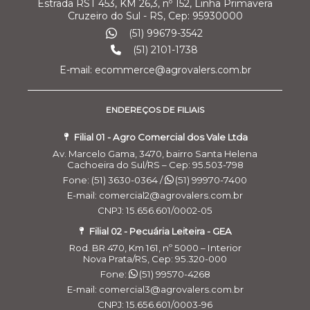
Estrada RST 453, KM 26,3, nº 152, Linha Primavera
Cruzeiro do Sul - RS, Cep: 95930000
(51) 99679-3542
(51) 2101-1738
E-mail: ecommerce@agrovalers.com.br
ENDEREÇOS DE FILIAIS
Filial 01 - Agro Comercial dos Vale Ltda
Av. Marcelo Gama, 3470, bairro Santa Helena
Cachoeira do Sul/RS – Cep: 95.503-798
Fone: (51) 3630-0364 /
(51) 99970-7400
E-mail: comercial2@agrovalers.com.br
CNPJ: 15.656.601/0002-05
Filial 02 - Pecuária Leiteira - GEA
Rod. BR 470, Km 161, nº 5000 – Interior
Nova Prata/RS, Cep: 95.320-000
Fone:
(51) 99570-4268
E-mail: comercial3@agrovalers.com.br
CNPJ: 15.656.601/0003-96