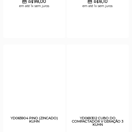
98,00
8,10
R$
R$
em até 1x sem juros
em até 1x sem juros
YD065904 PINO (ZINCADO)
YD069302 CUBO DO
KUHN
COMPACTADOR V GERAÇÃO 3
KUHN