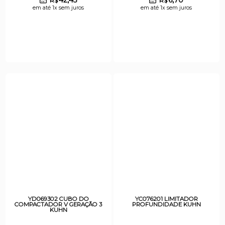
R$
R$
em até 1x sem juros
em até 1x sem juros
YD069302 CUBO DO
YC076201 LIMITADOR
COMPACTADOR V GERAÇÃO 3
PROFUNDIDADE KUHN
KUHN