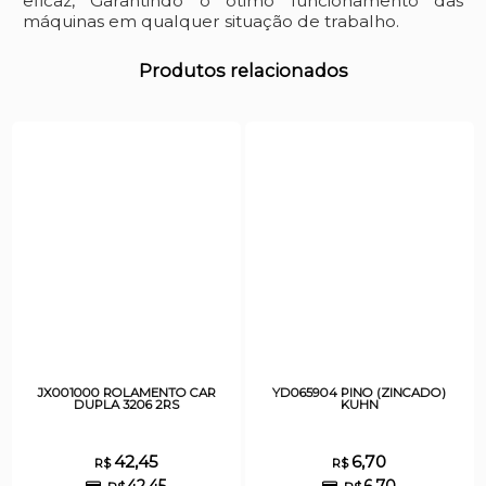
eficaz, Garantindo o ótimo funcionamento das
máquinas em qualquer situação de trabalho.
Produtos relacionados
JX001000 ROLAMENTO CAR
YD065904 PINO (ZINCADO)
DUPLA 3206 2RS
KUHN
42,45
6,70
R$
R$
42,45
6,70