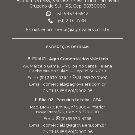
Estrada RST 453, KM 26,3, nº 152, Linha Primavera
Cruzeiro do Sul - RS, Cep: 95930000
(51) 99679-3542
(51) 2101-1738
E-mail: ecommerce@agrovalers.com.br
ENDEREÇOS DE FILIAIS
Filial 01 - Agro Comercial dos Vale Ltda
Av. Marcelo Gama, 3470, bairro Santa Helena
Cachoeira do Sul/RS – Cep: 95.503-798
Fone: (51) 3630-0364 /
(51) 99970-7400
E-mail: comercial2@agrovalers.com.br
CNPJ: 15.656.601/0002-05
Filial 02 - Pecuária Leiteira - GEA
Rod. BR 470, Km 161, nº 5000 – Interior
Nova Prata/RS, Cep: 95.320-000
Fone:
(51) 99570-4268
E-mail: comercial3@agrovalers.com.br
CNPJ: 15.656.601/0003-96