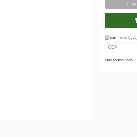
+ Fo
Calcu
Não sei meu cep