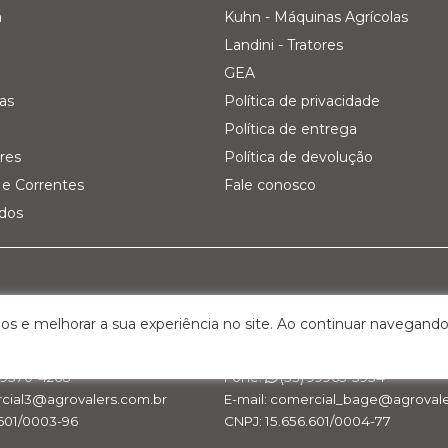
a
Kuhn - Máquinas Agrícolas
Landini - Tratores
GEA
as
Política de privacidade
Política de entrega
res
Política de devolução
e Correntes
Fale conosco
ados
Pecuária Leiteira - GEA
Filial 03 - Agro Comercial dos V
os e melhorar a sua experiência no site. Ao continuar navegando
Km 161, nº 5000 – Interior
Rua Belchior Silva Dias, 215 – Bairr
S, Cep: 95.320-000
Bagé/RS , Cep: 96.412-030
 99570-4268
Fone:
(53) 99965-5954
rcial3@agrovalers.com.br
E-mail: comercial_bage@agrovale
.601/0003-96
CNPJ: 15.656.601/0004-77