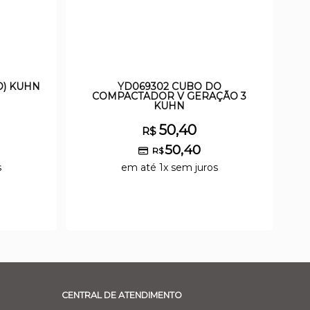
O) KUHN
YD069302 CUBO DO
COMPACTADOR V GERAÇÃO 3
KUHN
50,40
R$
50,40
R$
s
em até 1x sem juros
CENTRAL DE ATENDIMENTO