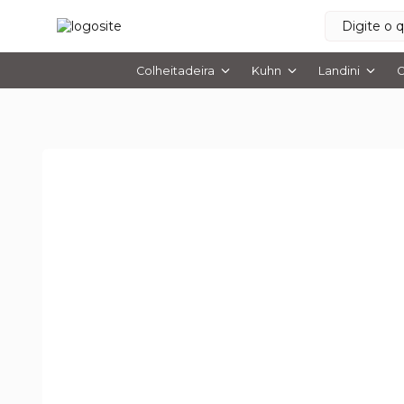
Colheitadeira
Kuhn
Landini
O