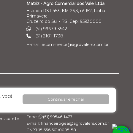
Matriz - Agro Comercial dos Vale Ltda
Estrada RST 453, KM 26,3, nº 152, Linha
Primavera
Cruzeiro do Sul - RS, Cep: 95930000
(51) 99679-3542
(51) 2101-1738
E-mail: ecommerce@agrovalers.com.br
ales Ltda
Filial 04 – Pecuária Leiteira - GEA
, você
Continuar e fechar
o Industrial
Rod. RST 453, Km 26,3 nº 152, - Pavilhão 02 -
Linha Primavera
Cruzeiro do Sul / RS, Cep: 95.930.000
Fone:
(51) 99546-1477
rs.com.br
E-maill: financeirogea@agrovalers.com.br
CNPJ: 15.656.601/0005-58