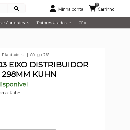
0
Minha conta
Carrinho
 e Correntes
Tratores Usados
GEA
Plantadeira
Código: 769
03 EIXO DISTRIBUIDOR
 298MM KUHN
isponível
rca:
Kuhn