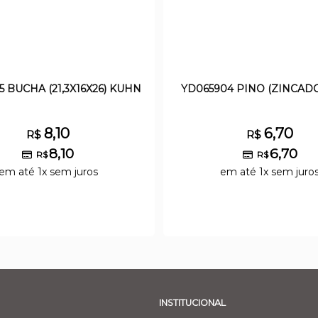
5 BUCHA (21,3X16X26) KUHN
YD065904 PINO (ZINCAD
8,10
6,70
R$
R$
8,10
6,70
R$
R$
em até 1x sem juros
em até 1x sem juro
INSTITUCIONAL