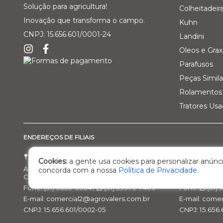
Solução para agricultura!
Colheitadeir
Inovação que transforma o campo.
Kuhn
CNPJ: 15.656.601/0001-24
Landini
Oleos e Grax
Parafusos
Peças Simila
Rolamentos 
Tratores Us
ENDEREÇOS DE FILIAIS
Filial 01 - Agro Comercial dos Vale Ltda
Filial 02 - 
Cookies:
a gente usa cookies para personalizar anúnci
Av. Marcelo Gama, 3470, bairro Santa Helena
Rod. BR 470, 
concorda com a nossa
Política de Privacidade
.
Cachoeira do Sul/RS – Cep: 95.503-798
Nova Prata/R
Fone: (51) 3630-0364 /
(51) 99970-7400
Fone:
(51)
E-mail: comercial2@agrovalers.com.br
E-mail: come
CNPJ: 15.656.601/0002-05
CNPJ: 15.656