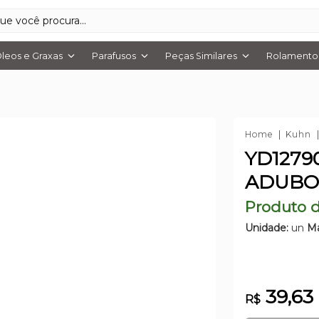
leos e Graxas
Parafusos
Peças Similares
Rolamentos
Home
Kuhn
YD1279
ADUBO
Produto d
Unidade:
un
Ma
39,63
R$