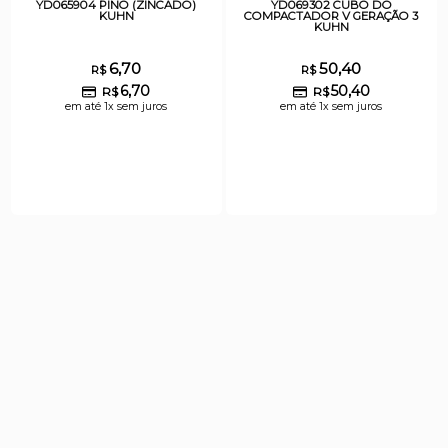
YD065904 PINO (ZINCADO)
YD069302 CUBO DO
KUHN
COMPACTADOR V GERAÇÃO 3
KUHN
6,70
50,40
R$
R$
6,70
50,40
R$
R$
em até 1x sem juros
em até 1x sem juros