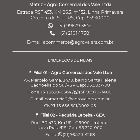
Matriz - Agro Comercial dos Vale Ltda
Estrada RST 453, KM 26,3, nº 152, Linha Primavera
Cruzeiro do Sul - RS, Cep: 95930000
(51) 99679-3542
(51) 2101-1738
E-mail: ecommerce@agrovalers.com.br
ENDEREÇOS DE FILIAIS
Filial 01 - Agro Comercial dos Vale Ltda
Av. Marcelo Gama, 3470, bairro Santa Helena
Cachoeira do Sul/RS – Cep: 95.503-798
Fone: (51) 3630-0364 /
(51) 99970-7400
E-mail: comercial2@agrovalers.com.br
CNPJ: 15.656.601/0002-05
Filial 02 - Pecuária Leiteira - GEA
Rod. BR 470, Km 161, nº 5000 – Interior
Nova Prata/RS, Cep: 95.320-000
Fone:
(51) 99570-4268