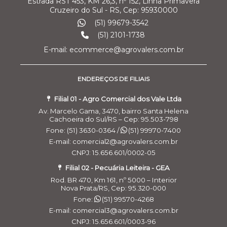
Estrada RST 453, KM 26,3, nº 152, Linha Primavera
Cruzeiro do Sul - RS, Cep: 95930000
(51) 99679-3542
(51) 2101-1738
E-mail: ecommerce@agrovalers.com.br
ENDEREÇOS DE FILIAIS
Filial 01 - Agro Comercial dos Vale Ltda
Av. Marcelo Gama, 3470, bairro Santa Helena
Cachoeira do Sul/RS – Cep: 95.503-798
Fone: (51) 3630-0364 /
(51) 99970-7400
E-mail: comercial2@agrovalers.com.br
CNPJ: 15.656.601/0002-05
Filial 02 - Pecuária Leiteira - GEA
Rod. BR 470, Km 161, nº 5000 – Interior
Nova Prata/RS, Cep: 95.320-000
Fone:
(51) 99570-4268
E-mail: comercial3@agrovalers.com.br
CNPJ: 15.656.601/0003-96