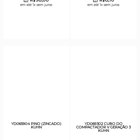
R$
R$
em até 1x sem juros
em até 1x sem juros
YD065904 PINO (ZINCADO)
YD069302 CUBO DO
KUHN
COMPACTADOR V GERAÇÃO 3
KUHN