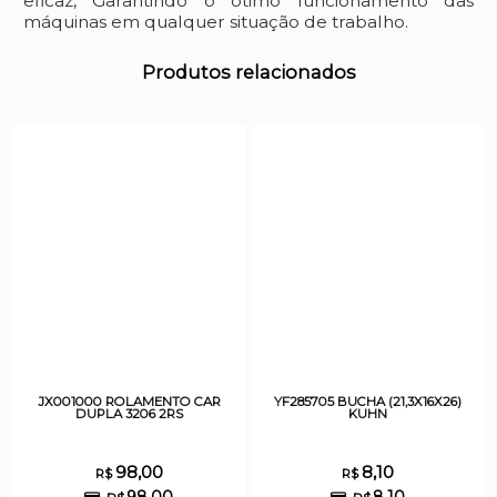
eficaz, Garantindo o ótimo funcionamento das
máquinas em qualquer situação de trabalho.
Produtos relacionados
JX001000 ROLAMENTO CAR
YF285705 BUCHA (21,3X16X26)
DUPLA 3206 2RS
KUHN
98,00
8,10
R$
R$
98,00
8,10