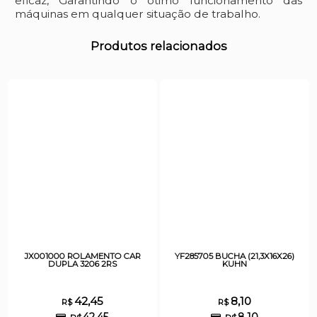
eficaz, Garantindo o ótimo funcionamento das
máquinas em qualquer situação de trabalho.
Produtos relacionados
JX001000 ROLAMENTO CAR
YF285705 BUCHA (21,3X16X26)
DUPLA 3206 2RS
KUHN
42,45
8,10
R$
R$
42,45
8,10