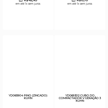
R$
R$
em até 1x sem juros
em até 1x sem juros
YD065904 PINO (ZINCADO)
YD069302 CUBO DO
KUHN
COMPACTADOR V GERAÇÃO 3
KUHN