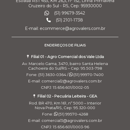
Estrada RST 453, KM 26,3, nº 152, Linha Primavera
Cruzeiro do Sul - RS, Cep: 95930000
(51) 99679-3542
(51) 2101-1738
E-mail: ecommerce@agrovalers.com.br
ENDEREÇOS DE FILIAIS
Filial 01 - Agro Comercial dos Vale Ltda
Av. Marcelo Gama, 3470, bairro Santa Helena
Cachoeira do Sul/RS – Cep: 95.503-798
Fone: (51) 3630-0364 /
(51) 99970-7400
E-mail: comercial2@agrovalers.com.br
CNPJ: 15.656.601/0002-05
Filial 02 - Pecuária Leiteira - GEA
Rod. BR 470, Km 161, nº 5000 – Interior
Nova Prata/RS, Cep: 95.320-000
Fone:
(51) 99570-4268
E-mail: comercial3@agrovalers.com.br
CNPJ: 15.656.601/0003-96