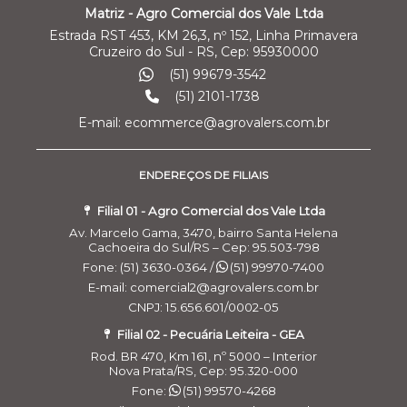
Matriz - Agro Comercial dos Vale Ltda
Estrada RST 453, KM 26,3, nº 152, Linha Primavera
Cruzeiro do Sul - RS, Cep: 95930000
(51) 99679-3542
(51) 2101-1738
E-mail: ecommerce@agrovalers.com.br
ENDEREÇOS DE FILIAIS
Filial 01 - Agro Comercial dos Vale Ltda
Av. Marcelo Gama, 3470, bairro Santa Helena
Cachoeira do Sul/RS – Cep: 95.503-798
Fone: (51) 3630-0364 /
(51) 99970-7400
E-mail: comercial2@agrovalers.com.br
CNPJ: 15.656.601/0002-05
Filial 02 - Pecuária Leiteira - GEA
Rod. BR 470, Km 161, nº 5000 – Interior
Nova Prata/RS, Cep: 95.320-000
Fone:
(51) 99570-4268