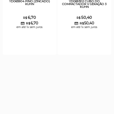
YD065904 PINO (ZINCADO)
YD069302 CUBO DO
KUHN
COMPACTADOR V GERAÇÃO 3
KUHN
6,70
50,40
R$
R$
6,70
50,40
R$
R$
em até 1x sem juros
em até 1x sem juros