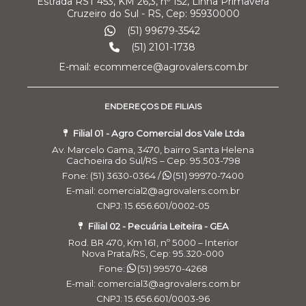
Estrada RST 453, KM 26,3, nº 152, Linha Primavera
Cruzeiro do Sul - RS, Cep: 95930000
(51) 99679-3542
(51) 2101-1738
E-mail: ecommerce@agrovalers.com.br
ENDEREÇOS DE FILIAIS
Filial 01 - Agro Comercial dos Vale Ltda
Av. Marcelo Gama, 3470, bairro Santa Helena
Cachoeira do Sul/RS – Cep: 95.503-798
Fone: (51) 3630-0364 /
(51) 99970-7400
E-mail: comercial2@agrovalers.com.br
CNPJ: 15.656.601/0002-05
Filial 02 - Pecuária Leiteira - GEA
Rod. BR 470, Km 161, nº 5000 – Interior
Nova Prata/RS, Cep: 95.320-000
Fone:
(51) 99570-4268
E-mail: comercial3@agrovalers.com.br
CNPJ: 15.656.601/0003-96