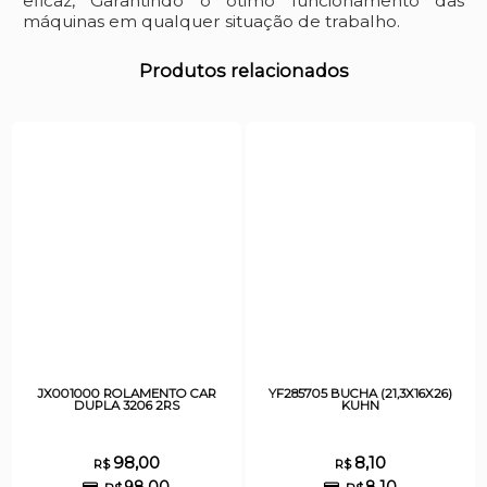
eficaz, Garantindo o ótimo funcionamento das
máquinas em qualquer situação de trabalho.
Produtos relacionados
JX001000 ROLAMENTO CAR
YF285705 BUCHA (21,3X16X26)
DUPLA 3206 2RS
KUHN
98,00
8,10
R$
R$
98,00
8,10