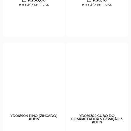
R$
R$
em até 1x sem juros
em até 1x sem juros
YD065904 PINO (ZINCADO)
YD069302 CUBO DO
KUHN
COMPACTADOR V GERAÇÃO 3
KUHN