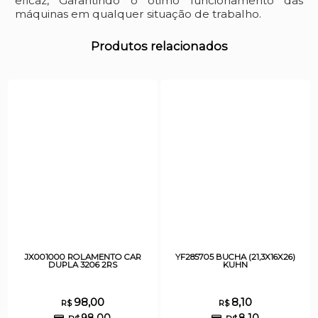
eficaz, Garantindo o ótimo funcionamento das
máquinas em qualquer situação de trabalho.
Produtos relacionados
JX001000 ROLAMENTO CAR
YF285705 BUCHA (21,3X16X26)
DUPLA 3206 2RS
KUHN
98,00
8,10
R$
R$
98,00
8,10