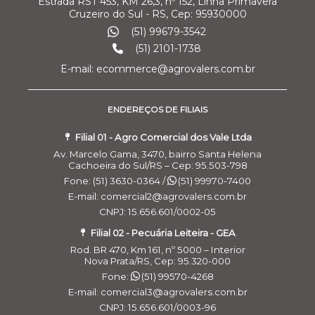
Estrada RST 453, KM 26,3, nº 152, Linha Primavera
Cruzeiro do Sul - RS, Cep: 95930000
(51) 99679-3542
(51) 2101-1738
E-mail: ecommerce@agrovalers.com.br
ENDEREÇOS DE FILIAIS
Filial 01 - Agro Comercial dos Vale Ltda
Av. Marcelo Gama, 3470, bairro Santa Helena
Cachoeira do Sul/RS – Cep: 95.503-798
Fone: (51) 3630-0364 /
(51) 99970-7400
E-mail: comercial2@agrovalers.com.br
CNPJ: 15.656.601/0002-05
Filial 02 - Pecuária Leiteira - GEA
Rod. BR 470, Km 161, nº 5000 – Interior
Nova Prata/RS, Cep: 95.320-000
Fone:
(51) 99570-4268
E-mail: comercial3@agrovalers.com.br
CNPJ: 15.656.601/0003-96