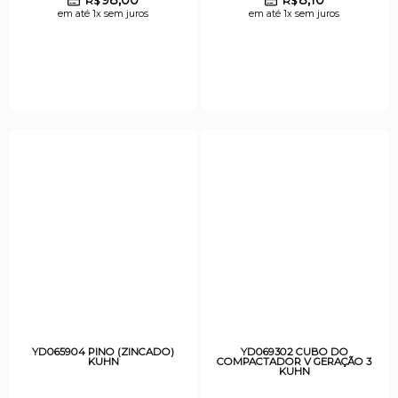
R$
R$
em até 1x sem juros
em até 1x sem juros
YD065904 PINO (ZINCADO)
YD069302 CUBO DO
KUHN
COMPACTADOR V GERAÇÃO 3
KUHN