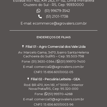
Estrada RST 453, KM 26,3, nº 152, Linha Primavera
Cruzeiro do Sul - RS, Cep: 95930000
(51) 99679-3542
(51) 2101-1738
E-mail: ecommerce@agrovalers.com.br
ENDEREÇOS DE FILIAIS
Filial 01 - Agro Comercial dos Vale Ltda
Av. Marcelo Gama, 3470, bairro Santa Helena
Cachoeira do Sul/RS – Cep: 95.503-798
Fone: (51) 3630-0364 /
(51) 99970-7400
E-mail: comercial2@agrovalers.com.br
CNPJ: 15.656.601/0002-05
Filial 02 - Pecuária Leiteira - GEA
Rod. BR 470, Km 161, nº 5000 – Interior
Nova Prata/RS, Cep: 95.320-000
Fone:
(51) 99570-4268
E-mail: comercial3@agrovalers.com.br
CNPJ: 15.656.601/0003-96