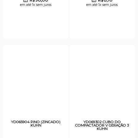
R$
R$
em até 1x sem juros
em até 1x sem juros
YD065904 PINO (ZINCADO)
YD069302 CUBO DO
KUHN
COMPACTADOR V GERAÇÃO 3
KUHN