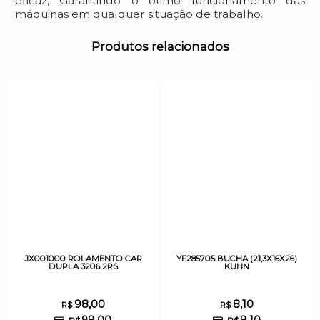
eficaz, Garantindo o ótimo funcionamento das
máquinas em qualquer situação de trabalho.
Produtos relacionados
JX001000 ROLAMENTO CAR
YF285705 BUCHA (21,3X16X26)
DUPLA 3206 2RS
KUHN
98,00
8,10
R$
R$
98,00
8,10