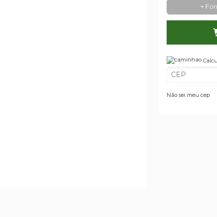
+ Fo
Calcu
Não sei meu cep