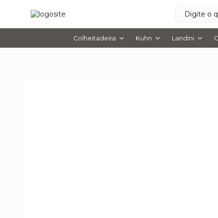
Colheitadeira
Kuhn
Landini
O