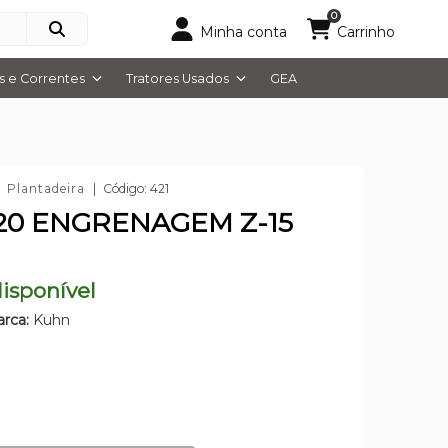
0
Minha conta
Carrinho
 e Correntes
Tratores Usados
GEA
Plantadeira
Código: 421
20 ENGRENAGEM Z-15
isponível
rca:
Kuhn