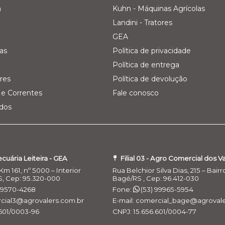
a
Kuhn - Máquinas Agrícolas
Landini - Tratores
GEA
as
Política de privacidade
Política de entrega
res
Política de devolução
e Correntes
Fale conosco
ados
Pecuária Leiteira - GEA
Filial 03 - Agro Comercial dos V
Km 161, nº 5000 – Interior
Rua Belchior Silva Dias, 215 – Bairr
S, Cep: 95.320-000
Bagé/RS , Cep: 96.412-030
 99570-4268
Fone:
(53) 99965-5954
rcial3@agrovalers.com.br
E-mail: comercial_bage@agrovale
.601/0003-96
CNPJ: 15.656.601/0004-77