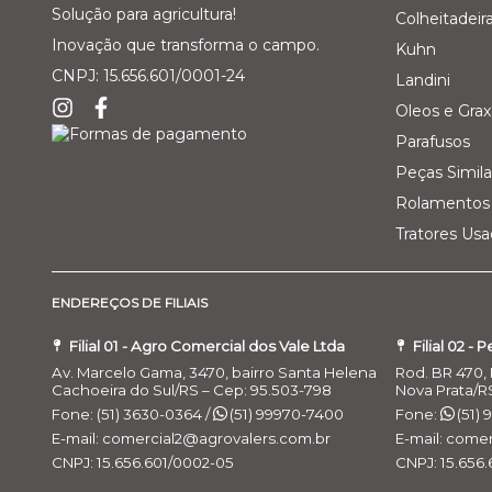
Solução para agricultura!
Colheitadeir
Inovação que transforma o campo.
Kuhn
CNPJ: 15.656.601/0001-24
Landini
Oleos e Grax
Parafusos
Peças Simila
Rolamentos 
Tratores Us
ENDEREÇOS DE FILIAIS
Filial 01 - Agro Comercial dos Vale Ltda
Filial 02 - 
Av. Marcelo Gama, 3470, bairro Santa Helena
Rod. BR 470, 
Cachoeira do Sul/RS – Cep: 95.503-798
Nova Prata/R
Fone: (51) 3630-0364 /
(51) 99970-7400
Fone:
(51)
E-mail: comercial2@agrovalers.com.br
E-mail: come
CNPJ: 15.656.601/0002-05
CNPJ: 15.656