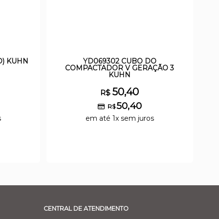
O) KUHN
YD069302 CUBO DO
COMPACTADOR V GERAÇÃO 3
KUHN
50,40
R$
50,40
R$
s
em até 1x sem juros
CENTRAL DE ATENDIMENTO