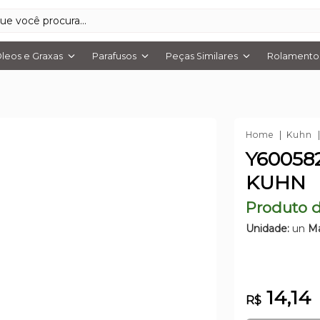
leos e Graxas
Parafusos
Peças Similares
Rolamentos
Home
Kuhn
Y60058
KUHN
Produto d
Unidade:
un
Ma
14,14
R$