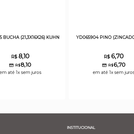
5 BUCHA (21,3X16X26) KUHN
YD065904 PINO (ZINCAD
8,10
6,70
R$
R$
8,10
6,70
R$
R$
em até 1x sem juros
em até 1x sem juro
INSTITUCIONAL