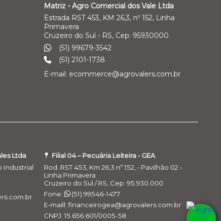
Matriz - Agro Comercial dos Vale Ltda
Estrada RST 453, KM 26,3, nº 152, Linha
Primavera
Cruzeiro do Sul - RS, Cep: 95930000
(51) 99679-3542
(51) 2101-1738
E-mail: ecommerce@agrovalers.com.br
ales Ltda
Filial 04 – Pecuária Leiteira - GEA
o Industrial
Rod. RST 453, Km 26,3 nº 152, - Pavilhão 02 -
Linha Primavera
Cruzeiro do Sul / RS, Cep: 95.930.000
Fone:
(51) 99546-1477
rs.com.br
E-maill: financeirogea@agrovalers.com.br
CNPJ: 15.656.601/0005-58