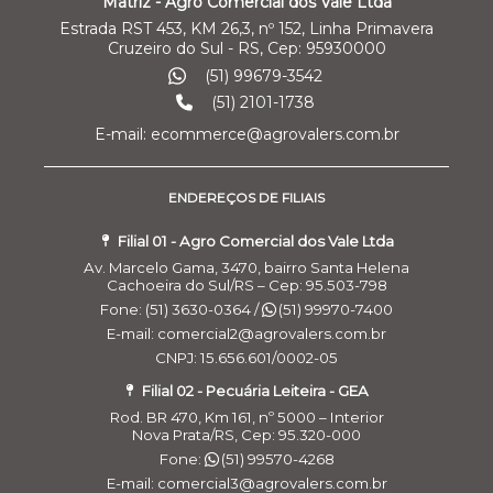
Matriz - Agro Comercial dos Vale Ltda
Estrada RST 453, KM 26,3, nº 152, Linha Primavera
Cruzeiro do Sul - RS, Cep: 95930000
(51) 99679-3542
(51) 2101-1738
E-mail: ecommerce@agrovalers.com.br
ENDEREÇOS DE FILIAIS
Filial 01 - Agro Comercial dos Vale Ltda
Av. Marcelo Gama, 3470, bairro Santa Helena
Cachoeira do Sul/RS – Cep: 95.503-798
Fone: (51) 3630-0364 /
(51) 99970-7400
E-mail: comercial2@agrovalers.com.br
CNPJ: 15.656.601/0002-05
Filial 02 - Pecuária Leiteira - GEA
Rod. BR 470, Km 161, nº 5000 – Interior
Nova Prata/RS, Cep: 95.320-000
Fone:
(51) 99570-4268
E-mail: comercial3@agrovalers.com.br