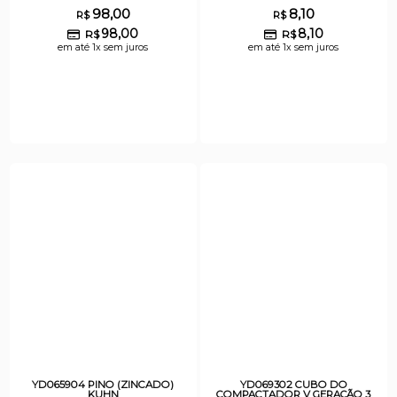
98,00
8,10
R$
R$
98,00
8,10
R$
R$
em até 1x sem juros
em até 1x sem juros
YD065904 PINO (ZINCADO)
YD069302 CUBO DO
KUHN
COMPACTADOR V GERAÇÃO 3