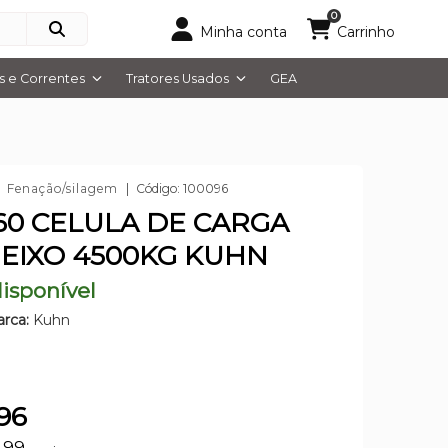
0
Minha conta
Carrinho
 e Correntes
Tratores Usados
GEA
Fenação/silagem
Código: 100096
60 CELULA DE CARGA
EIXO 4500KG KUHN
isponível
rca:
Kuhn
96
4,99