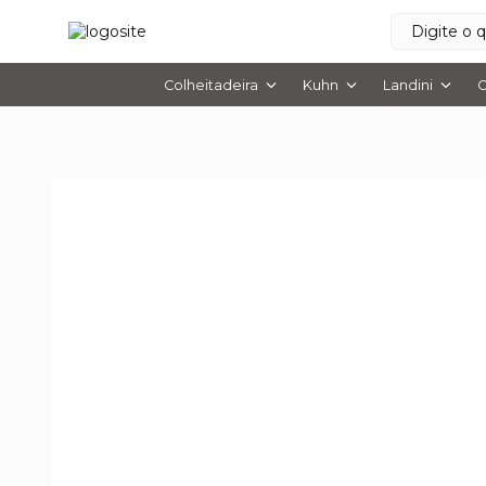
Colheitadeira
Kuhn
Landini
O