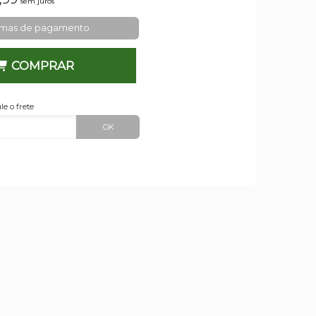
sem juros
rmas de pagamento
COMPRAR
le o frete
OK