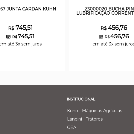
057 JUNTA CARDAN KUHN
Z5000020 BUCHA PI
LUBRIFICAÇÃO CORRENT
745,51
456,76
R$
R$
745,51
456,76
R$
R$
em até 3x sem juros
em até 3x sem juro
INSTITUCIONAL
a
Kuhn - Máquinas Agrícolas
Landini - Tratores
GEA