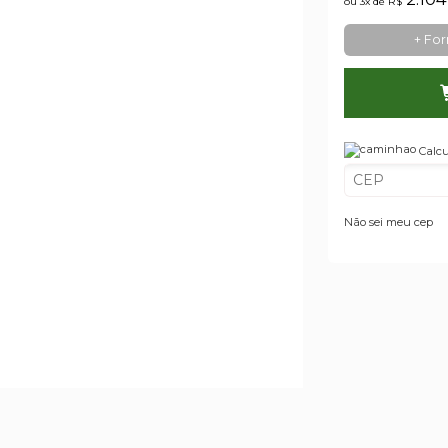
ou 3x de
R$
+ Fo
Calcu
Não sei meu cep