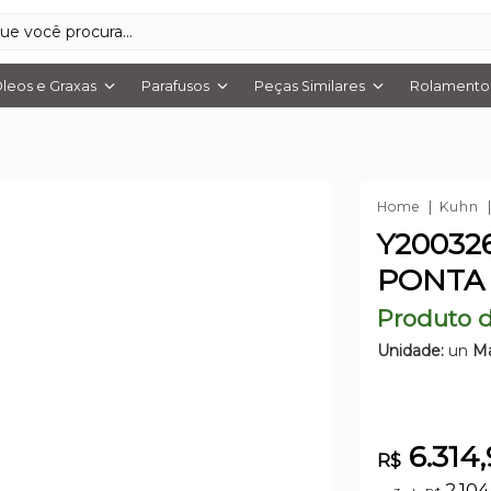
leos e Graxas
Parafusos
Peças Similares
Rolamentos
Home
Kuhn
Y20032
PONTA 
Produto d
Unidade:
un
Ma
6.314,
R$
2.10