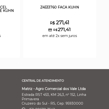
NCEL
Z4533760 FACA KUHN
E KUHN
271,41
R$
271,41
R$
s
em até 2x sem juros
CENTRAL DE ATENDIMENTO
Matriz - Agro Comercial dos Vale Ltda
Estrada RST 453, KM 26,3, nº 152, Linha
Primavera
Cruzeiro do Sul - RS, Cep: 95930000