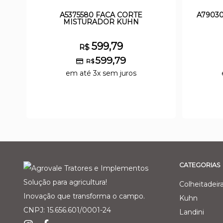
A5375580 FACA CORTE
A7903
MISTURADOR KUHN
599,79
R$
599,79
R$
em até 3x sem juros
CATEGORIAS
Solução para agricultura!
Colheitadeir
Inovação que transforma o campo.
Kuhn
CNPJ: 15.656.601/0001-24
Landini