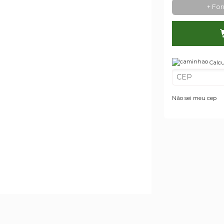
+ Fo
Calcu
Não sei meu cep