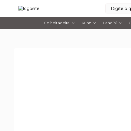
Colheitadeira
Kuhn
Landini
O