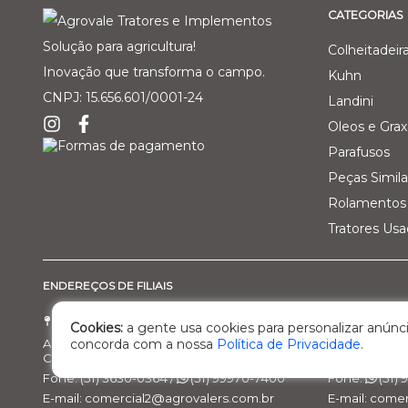
CATEGORIAS
Solução para agricultura!
Colheitadeir
Inovação que transforma o campo.
Kuhn
CNPJ: 15.656.601/0001-24
Landini
Oleos e Grax
Parafusos
Peças Simila
Rolamentos 
Tratores Us
ENDEREÇOS DE FILIAIS
Filial 01 - Agro Comercial dos Vale Ltda
Filial 02 - 
Cookies:
a gente usa cookies para personalizar anúnci
Av. Marcelo Gama, 3470, bairro Santa Helena
Rod. BR 470, 
concorda com a nossa
Política de Privacidade
.
Cachoeira do Sul/RS – Cep: 95.503-798
Nova Prata/R
Fone: (51) 3630-0364 /
(51) 99970-7400
Fone:
(51)
E-mail: comercial2@agrovalers.com.br
E-mail: come