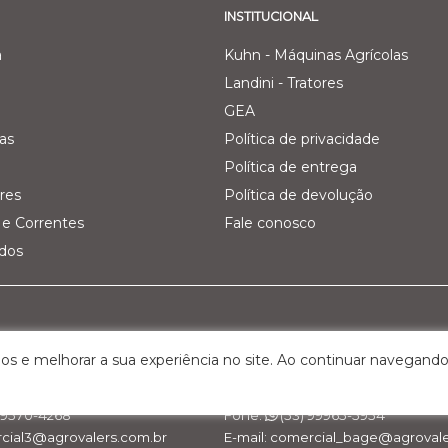
INSTITUCIONAL
a
Kuhn - Máquinas Agrícolas
Landini - Tratores
GEA
as
Política de privacidade
Política de entrega
res
Política de devolução
e Correntes
Fale conosco
ados
Pecuária Leiteira - GEA
Filial 03 - Agro Comercial dos V
os e melhorar a sua experiência no site. Ao continuar navegando
Km 161, nº 5000 – Interior
Rua Belchior Silva Dias, 215 – Bairr
S, Cep: 95.320-000
Bagé/RS , Cep: 96.412-030
 99570-4268
Fone:
(53) 99965-5954
rcial3@agrovalers.com.br
E-mail: comercial_bage@agrovale