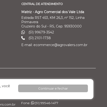
CENTRAL DE ATENDIMENTO
Matriz - Agro Comercial dos Vale Ltda
Estrada RST 453, KM 26,3, nº 152, Linha
Primavera
Cruzeiro do Sul - RS, Cep: 95930000
(51) 99679-3542
(51) 2101-1738
E-mail: ecommerce@agrovalers.com.br
ales Ltda
Filial 04 – Pecuária Leiteira - GEA
, você
Continuar e fechar
o Industrial
Rod. RST 453, Km 26,3 nº 152, - Pavilhão 02 -
Linha Primavera
Cruzeiro do Sul / RS, Cep: 95.930.000
Fone:
(51) 99546-1477
rs.com.br