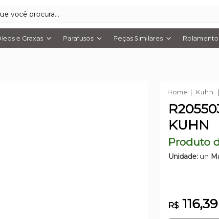
leos e Graxas
Parafusos
Peças Similares
Rolamentos
Home
Kuhn
R20550
KUHN
Produto d
Unidade:
un
Ma
116,39
R$