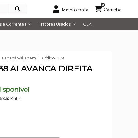
0
Minha conta
Carrinho
 e Correntes
Tratores Usados
GEA
Fenação/silagem
Código: 1378
38 ALAVANCA DIREITA
isponível
rca:
Kuhn