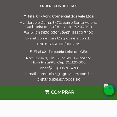
ENDEREÇOS DE FILIAIS
Filial 01 - Agro Comercial dos Vale Ltda
Av. Marcelo Gama, 3470, bairro Santa Helena
Cachoeira do Sul/RS – Cep: 95.503-798
Fone: (51) 3630-0364 /
(51) 99970-7400
E-mail: comercial2@agrovalers.com.br
CNPJ: 15.656.601/0002-05
Filial 02 - Pecuária Leiteira - GEA
Rod. BR 470, Km 161, nº 5000 – Interior
Nova Prata/RS, Cep: 95.320-000
Fone:
(51) 99570-4268
E-mail: comercial3@agrovalers.com.br
Cookies:
a gente usa cookies para personalizar anúncios e melhorar a
CNPJ: 15.656.601/0003-96
sua experiência no site. Ao continuar navegando, você concorda com a
nossa
Política de Privacidade
.
Filial 03 - Agro Comercial dos Vales Ltda
COMPRAR
Continuar e fechar
Rua Belchior Silva Dias, 215 – Bairro Industrial
Bagé/RS , Cep: 96.412-030
Fone:
(53) 99965-5954
E-mail: comercial_bage@agrovalers.com.br
CNPJ: 15.656.601/0004-77