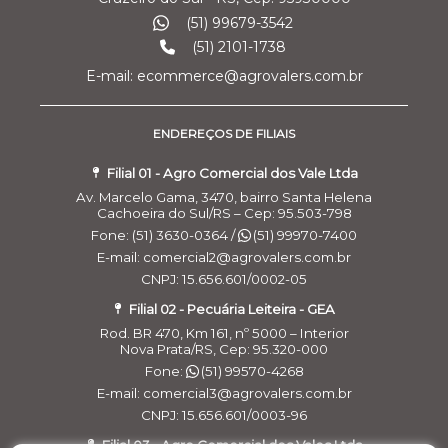
(51) 99679-3542
(51) 2101-1738
E-mail: ecommerce@agrovalers.com.br
ENDEREÇOS DE FILIAIS
Filial 01 - Agro Comercial dos Vale Ltda
Av. Marcelo Gama, 3470, bairro Santa Helena
Cachoeira do Sul/RS – Cep: 95.503-798
Fone: (51) 3630-0364 /
(51) 99970-7400
E-mail: comercial2@agrovalers.com.br
CNPJ: 15.656.601/0002-05
Filial 02 - Pecuária Leiteira - GEA
Rod. BR 470, Km 161, nº 5000 – Interior
Nova Prata/RS, Cep: 95.320-000
Fone:
(51) 99570-4268
E-mail: comercial3@agrovalers.com.br
CNPJ: 15.656.601/0003-96
Filial 03 - Agro Comercial dos Vales Ltda