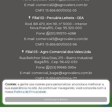
E-mail: comercial2@agrovalers.com.br
CNPJ: 15.656.601/0002-05
Filial 02 - Pecuária Leiteira - GEA
Rod. BR 470, Km 161, nº 5000 – Interior
Nova Prata/RS, Cep: 95.320-000
Fone:
(51) 99570-4268
E-mail: comercial3@agrovalers.com.br
CNPJ: 15.656.601/0003-96
Filial 03 - Agro Comercial dos Vales Ltda
Rua Belchior Silva Dias, 215 – Bairro Industrial
Bagé/RS , Cep: 96.412-030
Fone:
(53) 99965-5954
E-mail: comercial_bage@agrovalers.com.br
CNPJ: 15.656.601/0004-77
Cookies:
a gente usa cookies para personalizar anúncios e melhorar a
Filial 04 – Pecuária Leiteira - GEA
sua experiência no site. Ao continuar navegando, você concorda com a
nossa
Política de Privacidade
Rod. RST 453, Km 26,3 nº 152, - Pavilhão 02 - Linha
.
Primavera
ORÇAMENTO
Cruzeiro do Sul / RS, Cep: 95.930.000
Continuar e fechar
Fone:
(51) 99546-1477
E-maill: financeirogea@agrovalers.com.br