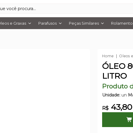
leos e Graxas
Parafusos
Peças Similares
Rolamentos
Home
Oleos 
ÓLEO 8
LITRO
Produto d
Unidade:
un
Ma
43,80
R$