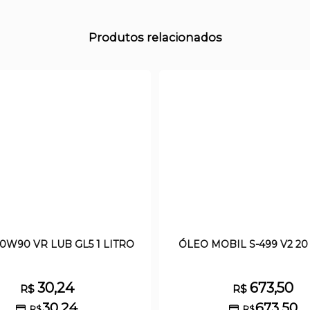
Produtos relacionados
0W90 VR LUB GL5 1 LITRO
ÓLEO MOBIL S-499 V2 20
30,24
673,50
R$
R$
30,24
673,50
R$
R$