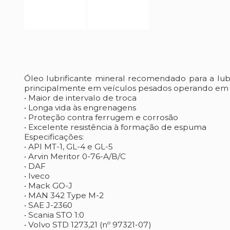
Óleo lubrificante mineral recomendado para a lubrif
principalmente em veículos pesados operando em u
• Maior de intervalo de troca
• Longa vida às engrenagens
• Proteção contra ferrugem e corrosão
• Excelente resistência à formação de espuma
Especificações:
• API MT-1, GL-4 e GL-5
• Arvin Meritor 0-76-A/B/C
• DAF
• Iveco
• Mack GO-J
• MAN 342 Type M-2
• SAE J-2360
• Scania STO 1:0
• Volvo STD 1273,21 (nº 97321-07)