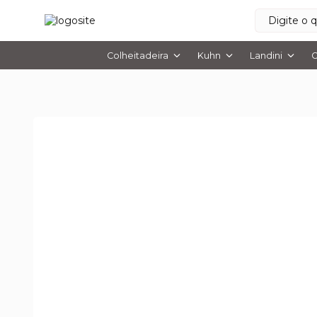
Colheitadeira
Kuhn
Landini
O