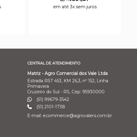
s
em até 3x sem juros
CENTRAL DE ATENDIMENTO
Matriz - Agro Comercial dos Vale Ltda
Estrada RST 453, KM 26,3, nº 152, Linha
Primavera
Cruzeiro do Sul - RS, Cep: 95930000
(51) 99679-3542
(51) 2101-1738
E-mail: ecommerce@agrovalers.com.br