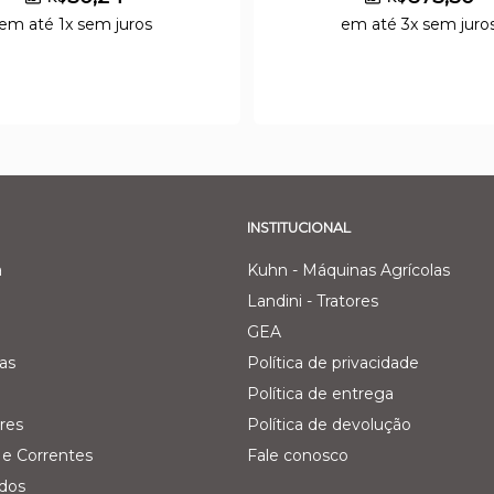
em até 1x sem juros
em até 3x sem juro
INSTITUCIONAL
a
Kuhn - Máquinas Agrícolas
Landini - Tratores
GEA
as
Política de privacidade
Política de entrega
res
Política de devolução
e Correntes
Fale conosco
ados