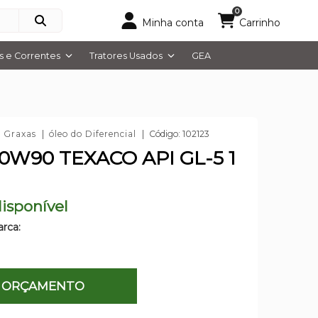
0
Minha conta
Carrinho
 e Correntes
Tratores Usados
GEA
e Graxas
óleo do Diferencial
Código: 102123
0W90 TEXACO API GL-5 1
isponível
rca:
ORÇAMENTO