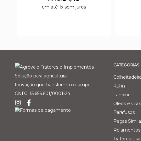
em até 1x sem juros
CATEGORIAS
Solução para agricultura!
Colheitadeir
Inovação que transforma o campo.
Kuhn
CNPJ: 15.656.601/0001-24
Landini
Oleos e Grax
Parafusos
Peças Simila
Rolamentos 
Tratores Us