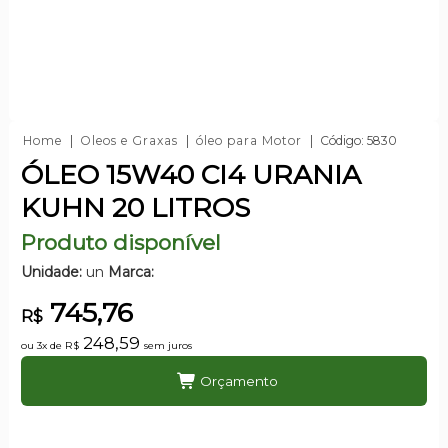
Home
Oleos e Graxas
óleo para Motor
Código: 5830
ÓLEO 15W40 CI4 URANIA
KUHN 20 LITROS
Produto disponível
Unidade:
un
Marca:
745,76
R$
248,59
ou 3x de
R$
sem juros
Orçamento