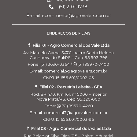
(51) 2101-1738
E-mail: ecommerce@agrovalers.com.br
ENDEREÇOS DE FILIAIS
Filial 01 - Agro Comercial dos Vale Ltda
Av. Marcelo Gama, 3470, bairro Santa Helena
Cachoeira do Sul/RS – Cep: 95.503-798
Fone: (51) 3630-0364 /
(51) 99970-7400
E-mail: comercial2@agrovalers.com.br
CNPJ: 15.656.601/0002-05
Filial 02 - Pecuária Leiteira - GEA
Rod. BR 470, Km 161, nº 5000 – Interior
Nova Prata/RS, Cep: 95.320-000
Fone:
(51) 99570-4268
E-mail: comercial3@agrovalers.com.br
CNPJ: 15.656.601/0003-96
Filial 03 - Agro Comercial dos Vales Ltda
Cookies:
a gente usa cookies para personalizar anúncios e melhorar a
sua experiência no site. Ao continuar navegando, você concorda com a
Rua Belchior Silva Dias, 215 – Bairro Industrial