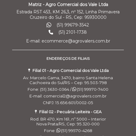
Matriz - Agro Comercial dos Vale Ltda
Estrada RST 453, KM 26,3, nº 152, Linha Primavera
Cruzeiro do Sul - RS, Cep: 95930000
(51) 99679-3542
(51) 2101-1738
E-mail: ecommerce@agrovalers.com.br
ENDEREÇOS DE FILIAIS
Filial 01 - Agro Comercial dos Vale Ltda
Av. Marcelo Gama, 3470, bairro Santa Helena
Cachoeira do Sul/RS – Cep: 95.503-798
Fone: (51) 3630-0364 /
(51) 99970-7400
E-mail: comercial2@agrovalers.com.br
CNPJ: 15.656.601/0002-05
Filial 02 - Pecuária Leiteira - GEA
Rod. BR 470, Km 161, nº 5000 – Interior
Nova Prata/RS, Cep: 95.320-000
Fone:
(51) 99570-4268