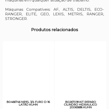
máquinas em qualquer situação de trabalho.
Máquinas Compatíveis: AF, ALTIS, DELTIS, ECO-
RANGER, ELITE, GEO, LEXIS, METRIS, RANGER,
STRONGER.
Produtos relacionados
B0466746 NIPEL 3/4 FURO D-16
B0267018 KIT REPARO
LATÃO KUHN
CILINDRO HIDRAULICO
20065686 KUHN