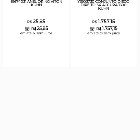
83674031 ANEL ORING VITON
Y3303730 CONJUNTO DISCO
KUHN
DIREITO S4 ACCURA 1600
KUHN
25,85
1.757,15
R$
R$
25,85
1.757,15
R$
R$
em até 1x sem juros
em até 3x sem juros