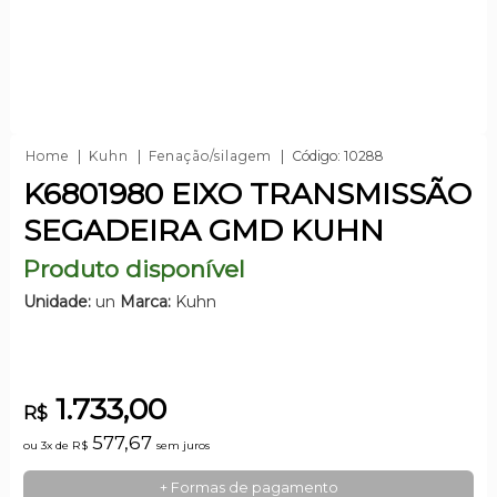
Home
Kuhn
Fenação/silagem
Código: 10288
K6801980 EIXO TRANSMISSÃO
SEGADEIRA GMD KUHN
Produto disponível
Unidade:
un
Marca:
Kuhn
1.733,00
R$
577,67
ou 3x de
R$
sem juros
+ Formas de pagamento