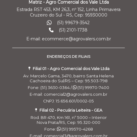
Matriz - Agro Comercial dos Vale Ltda
Estrada RST 453, KM 26,3, nº 152, Linha Primavera
Cruzeiro do Sul - RS, Cep: 95930000
(51) 99679-3542
(51) 2101-1738
E-mail: ecommerce@agrovalers.com.br
ENDEREÇOS DE FILIAIS
Filial 01 - Agro Comercial dos Vale Ltda
Av. Marcelo Gama, 3470, bairro Santa Helena
Cachoeira do Sul/RS – Cep: 95.503-798
Fone: (51) 3630-0364 /
(51) 99970-7400
E-mail: comercial2@agrovalers.com.br
CNPJ: 15.656.601/0002-05
Filial 02 - Pecuária Leiteira - GEA
Rod. BR 470, Km 161, nº 5000 – Interior
Nova Prata/RS, Cep: 95.320-000
Fone:
(51) 99570-4268
E-mail: comercial3@agrovalers.com.br