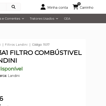
0
Minha conta
Carrinho
 e Correntes
Tratores Usados
GEA
i
Filtros Landini
Código: 11017
3A1 FILTRO COMBÚSTIVEL
NDINI
isponível
rca:
Landini
6
3