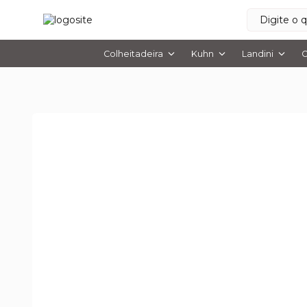
Colheitadeira
Kuhn
Landini
O