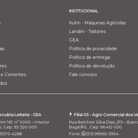
INSTITUCIONAL
a
Kuhn - Máquinas Agrícolas
Landini - Tratores
GEA
as
Política de privacidade
Política de entrega
res
Política de devolução
e Correntes
Fale conosco
ados
Pecuária Leiteira - GEA
Filial 03 - Agro Comercial dos V
Km 161, nº 5000 – Interior
Rua Belchior Silva Dias, 215 – Bairr
S, Cep: 95.320-000
Bagé/RS , Cep: 96.412-030
 99570-4268
Fone:
(53) 99965-5954