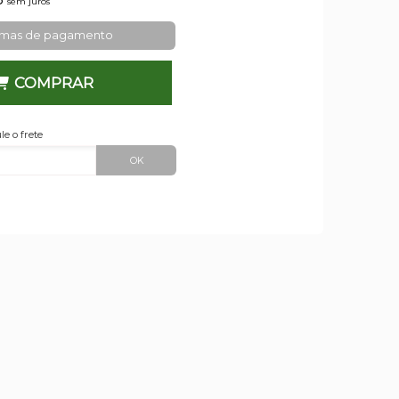
sem juros
rmas de pagamento
COMPRAR
le o frete
OK