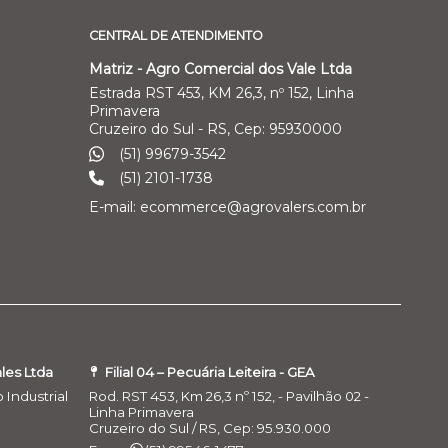
CENTRAL DE ATENDIMENTO
Matriz - Agro Comercial dos Vale Ltda
Estrada RST 453, KM 26,3, nº 152, Linha
Primavera
Cruzeiro do Sul - RS, Cep: 95930000
(51) 99679-3542
(51) 2101-1738
E-mail: ecommerce@agrovalers.com.br
ales Ltda
Filial 04 – Pecuária Leiteira - GEA
o Industrial
Rod. RST 453, Km 26,3 nº 152, - Pavilhão 02 -
Linha Primavera
Cruzeiro do Sul / RS, Cep: 95.930.000