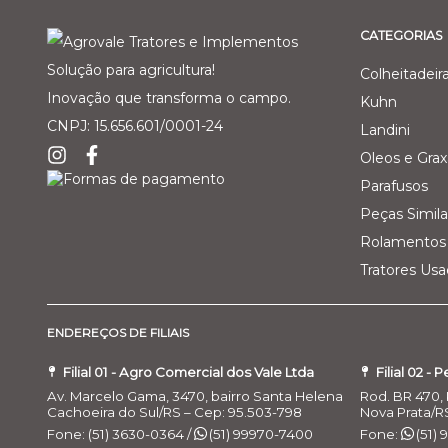
CATEGORIAS
Solução para agricultura!
Colheitadeir
Inovação que transforma o campo.
Kuhn
CNPJ: 15.656.601/0001-24
Landini
Oleos e Grax
Parafusos
Peças Simila
Rolamentos 
Tratores Us
ENDEREÇOS DE FILIAIS
Filial 01 - Agro Comercial dos Vale Ltda
Filial 02 - 
Av. Marcelo Gama, 3470, bairro Santa Helena
Rod. BR 470, 
Cachoeira do Sul/RS – Cep: 95.503-798
Nova Prata/R
Fone: (51) 3630-0364 /
(51) 99970-7400
Fone:
(51)