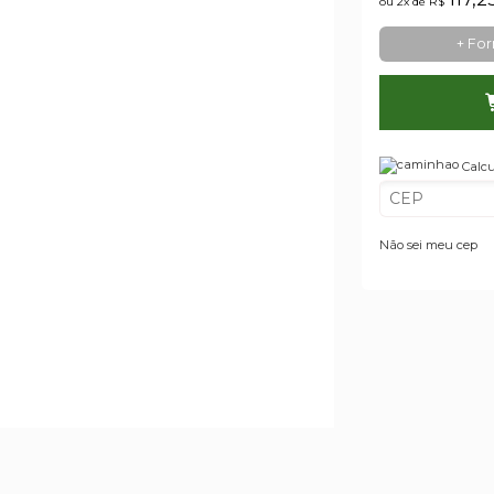
ou 2x de
R$
+ Fo
Calcu
Não sei meu cep