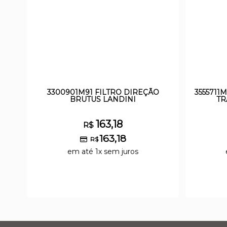
3300901M91 FILTRO DIREÇÃO
3555711
BRUTUS LANDINI
TR
163,18
R$
163,18
R$
em até 1x sem juros