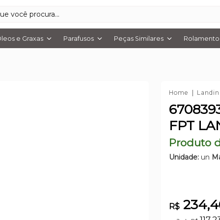
leos e Graxas
Parafusos
Peças Similares
Rolamentos
Home
Landin
670839
FPT LA
Produto d
Unidade:
un
Ma
234,4
R$
117,2