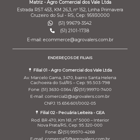
Matriz - Agro Comercial dos Vale Ltda
Estrada RST 453, KM 26,3, nº 152, Linha Primavera
Cruzeiro do Sul - RS, Cep: 95930000
(51) 99679-3542
(51) 2101-1738
E-mail: ecommerce@agrovalers.com.br
ENDEREÇOS DE FILIAIS
Filial 01 - Agro Comercial dos Vale Ltda
Av. Marcelo Gama, 3470, bairro Santa Helena
Cachoeira do Sul/RS – Cep: 95.503-798
Fone: (51) 3630-0364 /
(51) 99970-7400
E-mail: comercial2@agrovalers.com.br
CNPJ: 15.656.601/0002-05
Filial 02 - Pecuária Leiteira - GEA
Rod. BR 470, Km 161, nº 5000 – Interior
Nova Prata/RS, Cep: 95.320-000
Fone:
(51) 99570-4268
E-mail: comercial3@agrovalers.com.br