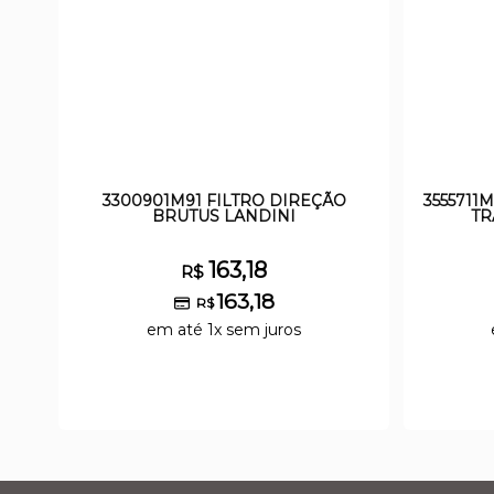
3300901M91 FILTRO DIREÇÃO
3555711
BRUTUS LANDINI
TR
163,18
R$
163,18
R$
em até 1x sem juros