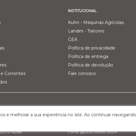
INSTITUCIONAL
a
Kuhn - Máquinas Agrícolas
Landini - Tratores
GEA
as
Política de privacidade
Política de entrega
res
Política de devolução
e Correntes
Fale conosco
ados
Pecuária Leiteira - GEA
Filial 03 - Agro Comercial dos V
os e melhorar a sua experiência no site. Ao continuar navegando
Km 161, nº 5000 – Interior
Rua Belchior Silva Dias, 215 – Bairr
S, Cep: 95.320-000
Bagé/RS , Cep: 96.412-030
 99570-4268
Fone:
(53) 99965-5954