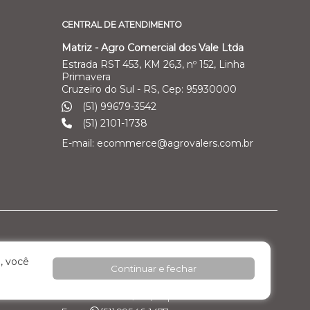
CENTRAL DE ATENDIMENTO
Matriz - Agro Comercial dos Vale Ltda
Estrada RST 453, KM 26,3, nº 152, Linha
Primavera
Cruzeiro do Sul - RS, Cep: 95930000
(51) 99679-3542
(51) 2101-1738
E-mail: ecommerce@agrovalers.com.br
ales Ltda
Filial 04 – Pecuária Leiteira - GEA
, você
Continuar e fechar
o Industrial
Rod. RST 453, Km 26,3 nº 152, - Pavilhão 02 -
Linha Primavera
Cruzeiro do Sul / RS, Cep: 95.930.000