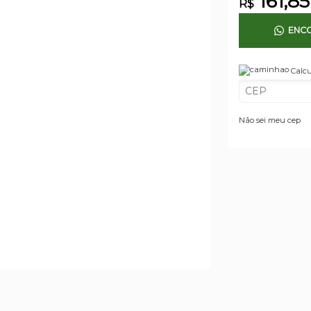
161,85
R$
ENCO
Calcu
Não sei meu cep