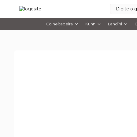
Colheitadeira
Kuhn
Landini
O