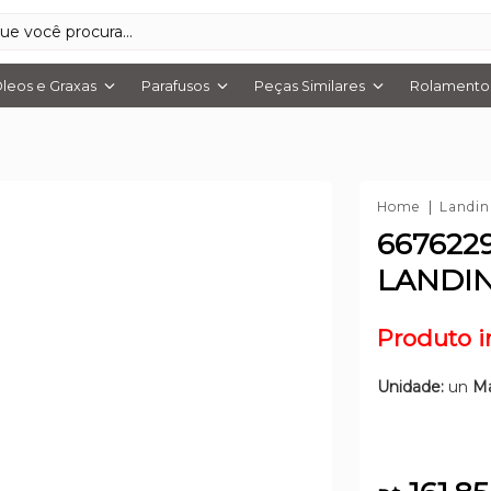
leos e Graxas
Parafusos
Peças Similares
Rolamentos
Home
Landin
667622
LANDIN
Produto i
Unidade:
un
Ma