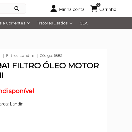
0
Minha conta
Carrinho
 e Correntes
Tratores Usados
GEA
i
Filtros Landini
Código: 6885
9A1 FILTRO ÓLEO MOTOR
I
ndisponível
rca:
Landini