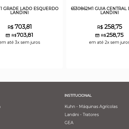
M1 GRADE LADO ESQUERDO
6530862M1 GUIA CENTRAL
LANDINI
LANDINI
703,81
258,75
R$
R$
703,81
258,75
R$
R$
em até 3x sem juros
em até 2x sem juro
INSTITUCIONAL
a
Kuhn - Máquinas Agrícolas
Landini - Tratores
GEA