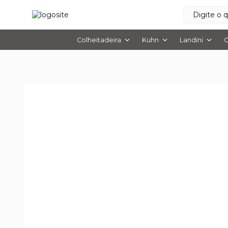
Colheitadeira
Kuhn
Landini
O