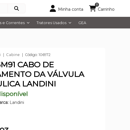
0
Minha conta
Carrinho
 e Correntes
Tratores Usados
GEA
i
Cabine
Código: 106972
6M91 CABO DE
AMENTO DA VÁLVULA
LICA LANDINI
isponível
rca:
Landini