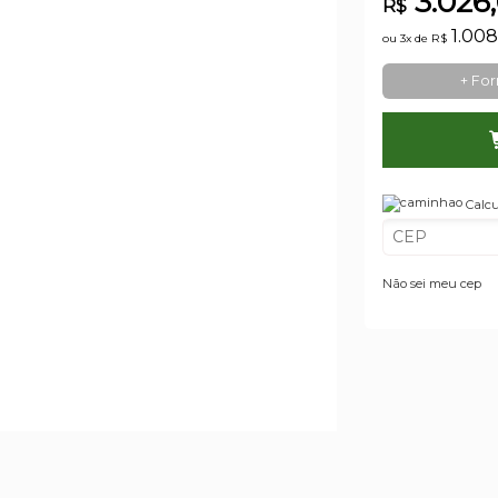
3.026
R$
1.00
ou 3x de
R$
+ Fo
Calcu
Não sei meu cep