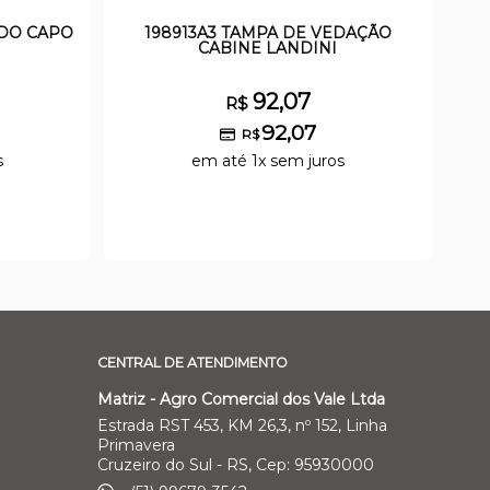
 DO CAPO
198913A3 TAMPA DE VEDAÇÃO
CABINE LANDINI
92,07
R$
92,07
R$
s
em até 1x sem juros
CENTRAL DE ATENDIMENTO
Matriz - Agro Comercial dos Vale Ltda
Estrada RST 453, KM 26,3, nº 152, Linha
Primavera
Cruzeiro do Sul - RS, Cep: 95930000