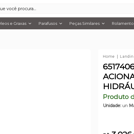
leos e Graxas
Parafusos
Peças Similares
Rolamentos
Home
Landin
651740
ACION
HIDRÁU
Produto d
Unidade:
un
Ma