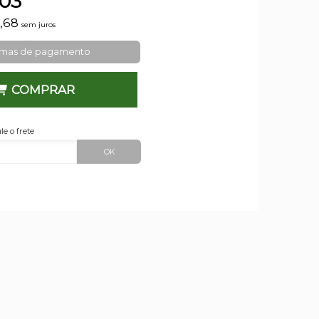
,03
8,68
sem juros
rmas de pagamento
COMPRAR
le o frete
OK