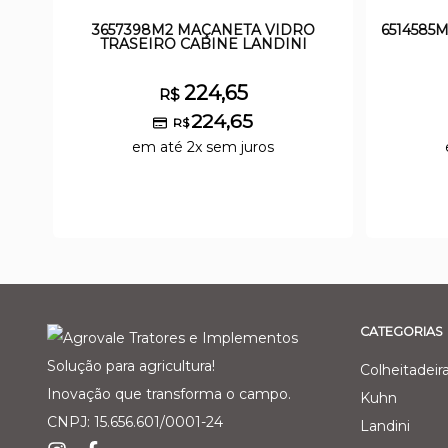
3657398M2 MAÇANETA VIDRO
6514585
TRASEIRO CABINE LANDINI
224,65
R$
224,65
R$
em até 2x sem juros
CATEGORIAS
Solução para agricultura!
Colheitadeir
Inovação que transforma o campo.
Kuhn
CNPJ: 15.656.601/0001-24
Landini