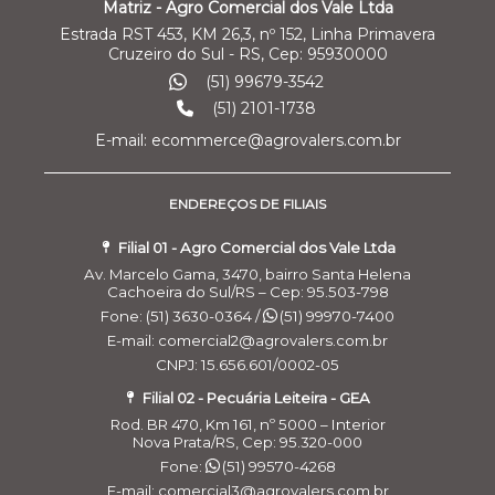
Matriz - Agro Comercial dos Vale Ltda
Estrada RST 453, KM 26,3, nº 152, Linha Primavera
Cruzeiro do Sul - RS, Cep: 95930000
(51) 99679-3542
(51) 2101-1738
E-mail: ecommerce@agrovalers.com.br
ENDEREÇOS DE FILIAIS
Filial 01 - Agro Comercial dos Vale Ltda
Av. Marcelo Gama, 3470, bairro Santa Helena
Cachoeira do Sul/RS – Cep: 95.503-798
Fone: (51) 3630-0364 /
(51) 99970-7400
E-mail: comercial2@agrovalers.com.br
CNPJ: 15.656.601/0002-05
Filial 02 - Pecuária Leiteira - GEA
Rod. BR 470, Km 161, nº 5000 – Interior
Nova Prata/RS, Cep: 95.320-000
Fone:
(51) 99570-4268
E-mail: comercial3@agrovalers.com.br