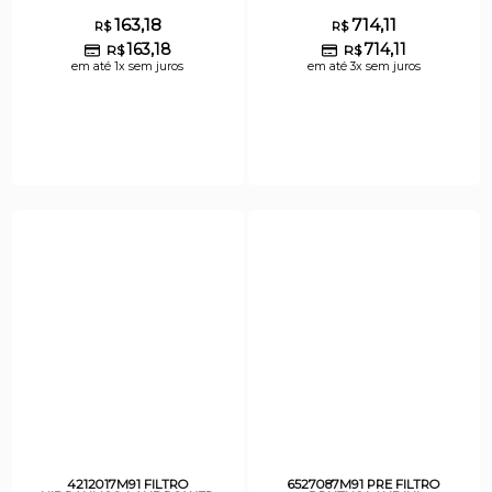
163,18
714,11
R$
R$
163,18
714,11
R$
R$
em até 1x sem juros
em até 3x sem juros
4212017M91 FILTRO
6527087M91 PRE FILTRO