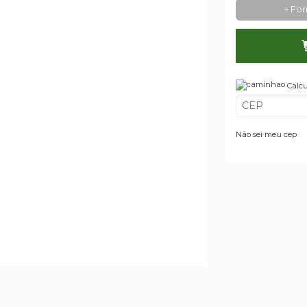
+ Fo
Calcu
Não sei meu cep