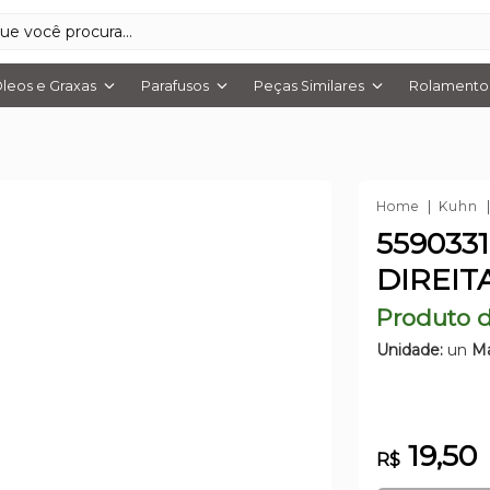
leos e Graxas
Parafusos
Peças Similares
Rolamentos
Home
Kuhn
559033
DIREIT
Produto d
Unidade:
un
Ma
19,50
R$