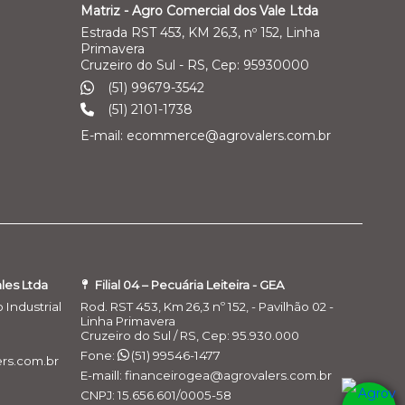
Matriz - Agro Comercial dos Vale Ltda
Estrada RST 453, KM 26,3, nº 152, Linha
Primavera
Cruzeiro do Sul - RS, Cep: 95930000
(51) 99679-3542
(51) 2101-1738
E-mail: ecommerce@agrovalers.com.br
ales Ltda
Filial 04 – Pecuária Leiteira - GEA
o Industrial
Rod. RST 453, Km 26,3 nº 152, - Pavilhão 02 -
Linha Primavera
Cruzeiro do Sul / RS, Cep: 95.930.000
Fone:
(51) 99546-1477
rs.com.br
E-maill: financeirogea@agrovalers.com.br
CNPJ: 15.656.601/0005-58