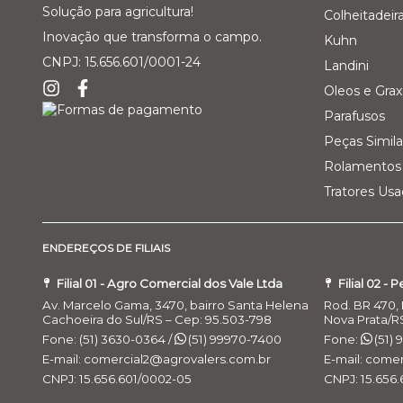
Solução para agricultura!
Colheitadeir
Inovação que transforma o campo.
Kuhn
CNPJ: 15.656.601/0001-24
Landini
Oleos e Grax
Parafusos
Peças Simila
Rolamentos 
Tratores Us
ENDEREÇOS DE FILIAIS
Filial 01 - Agro Comercial dos Vale Ltda
Filial 02 - 
Av. Marcelo Gama, 3470, bairro Santa Helena
Rod. BR 470, 
Cachoeira do Sul/RS – Cep: 95.503-798
Nova Prata/R
Fone: (51) 3630-0364 /
(51) 99970-7400
Fone:
(51)
E-mail: comercial2@agrovalers.com.br
E-mail: come
CNPJ: 15.656.601/0002-05
CNPJ: 15.656