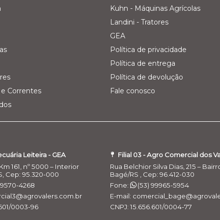
a
Kuhn - Máquinas Agrícolas
Landini - Tratores
GEA
as
Política de privacidade
Política de entrega
res
Política de devolução
e Correntes
Fale conosco
ados
Pecuária Leiteira - GEA
Filial 03 - Agro Comercial dos V
Km 161, nº 5000 – Interior
Rua Belchior Silva Dias, 215 – Bairr
S, Cep: 95.320-000
Bagé/RS , Cep: 96.412-030
 99570-4268
Fone:
(53) 99965-5954
rcial3@agrovalers.com.br
E-mail: comercial_bage@agrovale
.601/0003-96
CNPJ: 15.656.601/0004-77