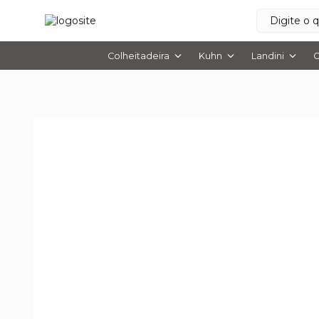
Colheitadeira
Kuhn
Landini
O