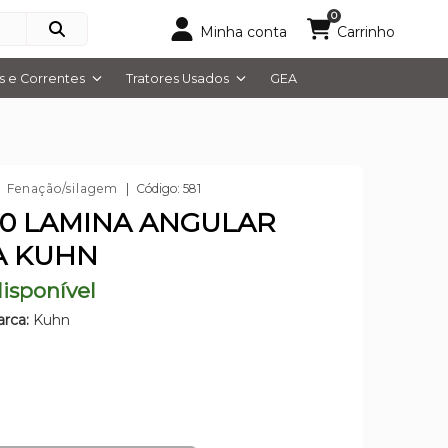
0
Minha conta
Carrinho
 e Correntes
Tratores Usados
GEA
Fenação/silagem
Código: 581
10 LAMINA ANGULAR
A KUHN
isponível
rca:
Kuhn