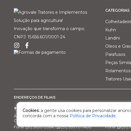
CATEGORIAS
Solução para agricultura!
Colheitadeir
Inovação que transforma o campo.
Kuhn
CNPJ: 15.656.601/0001-24
Landini
Oleos e Grax
Parafusos
Peças Simila
Rolamentos 
Tratores Us
ENDEREÇOS DE FILIAIS
Filial 01 - Agro Comercial dos Vale Ltda
Filial 02 - 
Cookies:
a gente usa cookies para personalizar anúnci
concorda com a nossa
Política de Privacidade
.
Av. Marcelo Gama, 3470, bairro Santa Helena
Rod. BR 470, 
Cachoeira do Sul/RS – Cep: 95.503-798
Nova Prata/R
Fone: (51) 3630-0364 /
(51) 99970-7400
Fone:
(51)