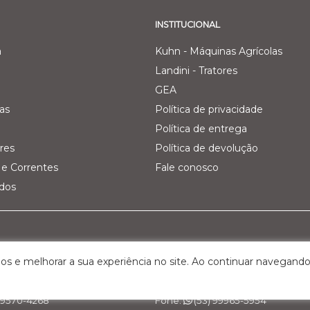
INSTITUCIONAL
a
Kuhn - Máquinas Agrícolas
Landini - Tratores
GEA
as
Política de privacidade
Política de entrega
res
Política de devolução
e Correntes
Fale conosco
ados
Pecuária Leiteira - GEA
Filial 03 - Agro Comercial dos V
os e melhorar a sua experiência no site. Ao continuar navegando
Km 161, nº 5000 – Interior
Rua Belchior Silva Dias, 215 – Bairr
S, Cep: 95.320-000
Bagé/RS , Cep: 96.412-030
 99570-4268
Fone:
(53) 99965-5954