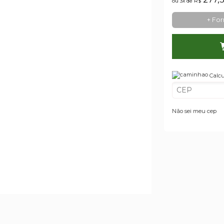
ou 3x de
R$
+ Fo
Calcu
Não sei meu cep