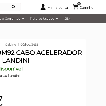
0
Minha conta
Carrinho
 e Correntes
Tratores Usados
GEA
i
Cabine
Código: 3452
9M92 CABO ACELERADOR
2 LANDINI
isponível
rca:
Landini
7
36