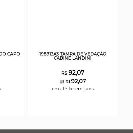
 DO CAPO
198913A3 TAMPA DE VEDAÇÃO
CABINE LANDINI
92,07
R$
92,07
R$
s
em até 1x sem juros