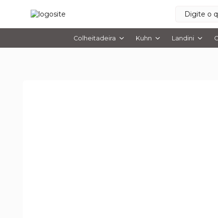
Colheitadeira
Kuhn
Landini
O