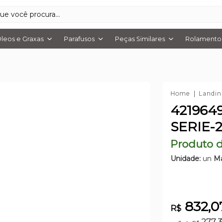
leos e Graxas
Parafusos
Peças Similares
Rolamentos
Home
Landin
421964
SERIE-
Produto d
Unidade:
un
Ma
832,0
R$
277,