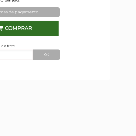
sem juros
rmas de pagamento
COMPRAR
le o frete
OK