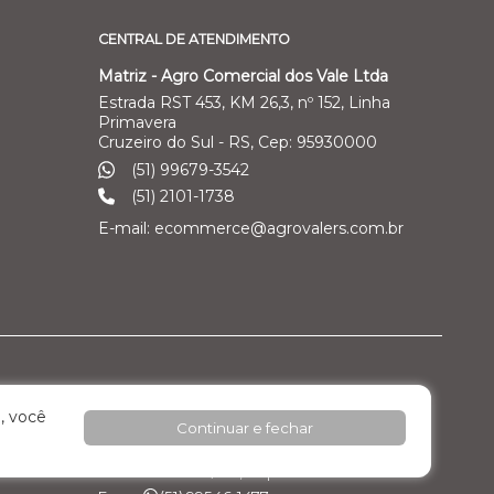
CENTRAL DE ATENDIMENTO
Matriz - Agro Comercial dos Vale Ltda
Estrada RST 453, KM 26,3, nº 152, Linha
Primavera
Cruzeiro do Sul - RS, Cep: 95930000
(51) 99679-3542
(51) 2101-1738
E-mail: ecommerce@agrovalers.com.br
ales Ltda
Filial 04 – Pecuária Leiteira - GEA
, você
Continuar e fechar
o Industrial
Rod. RST 453, Km 26,3 nº 152, - Pavilhão 02 -
Linha Primavera
Cruzeiro do Sul / RS, Cep: 95.930.000