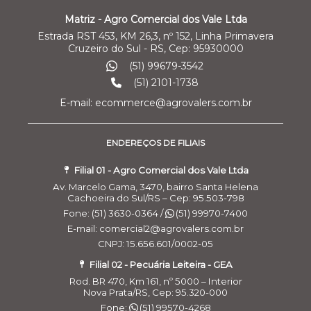
Matriz - Agro Comercial dos Vale Ltda
Estrada RST 453, KM 26,3, nº 152, Linha Primavera
Cruzeiro do Sul - RS, Cep: 95930000
(51) 99679-3542
(51) 2101-1738
E-mail: ecommerce@agrovalers.com.br
ENDEREÇOS DE FILIAIS
Filial 01 - Agro Comercial dos Vale Ltda
Av. Marcelo Gama, 3470, bairro Santa Helena
Cachoeira do Sul/RS – Cep: 95.503-798
Fone: (51) 3630-0364 /
(51) 99970-7400
E-mail: comercial2@agrovalers.com.br
CNPJ: 15.656.601/0002-05
Filial 02 - Pecuária Leiteira - GEA
Rod. BR 470, Km 161, nº 5000 – Interior
Nova Prata/RS, Cep: 95.320-000
Fone:
(51) 99570-4268