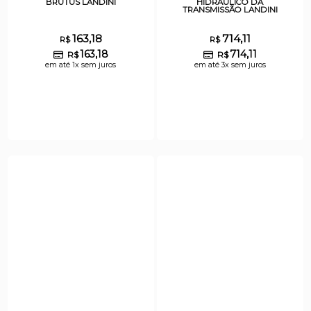
BRUTUS LANDINI
HIDRÁULICO DA
TRANSMISSÃO LANDINI
163,18
714,11
R$
R$
163,18
714,11
R$
R$
em até 1x sem juros
em até 3x sem juros