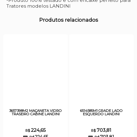
-Produto 100% testado e com encaixe perfeito para
Tratores modelos LANDINI
Produtos relacionados
3657398M2 MAÇANETA VIDRO
6514585M1 GRADE LADO
TRASEIRO CABINE LANDINI
ESQUERDO LANDINI
224,65
703,81
R$
R$
224,65
703,81