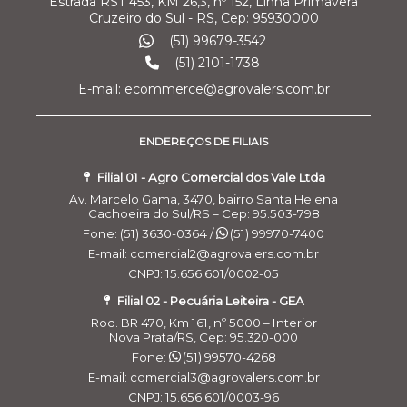
Estrada RST 453, KM 26,3, nº 152, Linha Primavera
Cruzeiro do Sul - RS, Cep: 95930000
(51) 99679-3542
(51) 2101-1738
E-mail: ecommerce@agrovalers.com.br
ENDEREÇOS DE FILIAIS
Filial 01 - Agro Comercial dos Vale Ltda
Av. Marcelo Gama, 3470, bairro Santa Helena
Cachoeira do Sul/RS – Cep: 95.503-798
Fone: (51) 3630-0364 /
(51) 99970-7400
E-mail: comercial2@agrovalers.com.br
CNPJ: 15.656.601/0002-05
Filial 02 - Pecuária Leiteira - GEA
Rod. BR 470, Km 161, nº 5000 – Interior
Nova Prata/RS, Cep: 95.320-000
Fone:
(51) 99570-4268
E-mail: comercial3@agrovalers.com.br
CNPJ: 15.656.601/0003-96