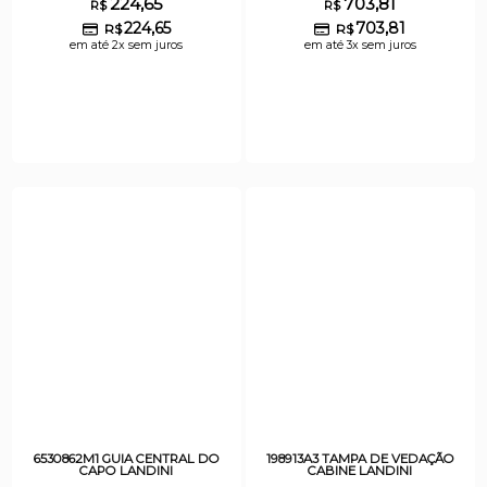
224,65
703,81
R$
R$
224,65
703,81
R$
R$
em até 2x sem juros
em até 3x sem juros
6530862M1 GUIA CENTRAL DO
198913A3 TAMPA DE VEDAÇÃO
CAPO LANDINI
CABINE LANDINI