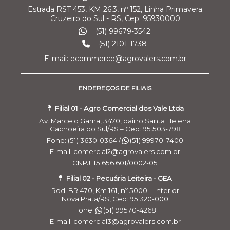
Estrada RST 453, KM 26,3, nº 152, Linha Primavera
Cruzeiro do Sul - RS, Cep: 95930000
(51) 99679-3542
(51) 2101-1738
E-mail: ecommerce@agrovalers.com.br
ENDEREÇOS DE FILIAIS
Filial 01 - Agro Comercial dos Vale Ltda
Av. Marcelo Gama, 3470, bairro Santa Helena
Cachoeira do Sul/RS – Cep: 95.503-798
Fone: (51) 3630-0364 /
(51) 99970-7400
E-mail: comercial2@agrovalers.com.br
CNPJ: 15.656.601/0002-05
Filial 02 - Pecuária Leiteira - GEA
Rod. BR 470, Km 161, nº 5000 – Interior
Nova Prata/RS, Cep: 95.320-000
Fone:
(51) 99570-4268
E-mail: comercial3@agrovalers.com.br