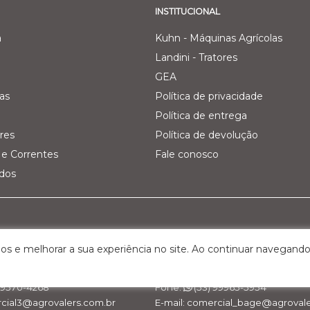
INSTITUCIONAL
a
Kuhn - Máquinas Agrícolas
Landini - Tratores
GEA
as
Política de privacidade
Política de entrega
res
Política de devolução
e Correntes
Fale conosco
ados
Pecuária Leiteira - GEA
Filial 03 - Agro Comercial dos V
os e melhorar a sua experiência no site. Ao continuar navegando
Km 161, nº 5000 – Interior
Rua Belchior Silva Dias, 215 – Bairr
S, Cep: 95.320-000
Bagé/RS , Cep: 96.412-030
 99570-4268
Fone:
(53) 99965-5954
rcial3@agrovalers.com.br
E-mail: comercial_bage@agrovale