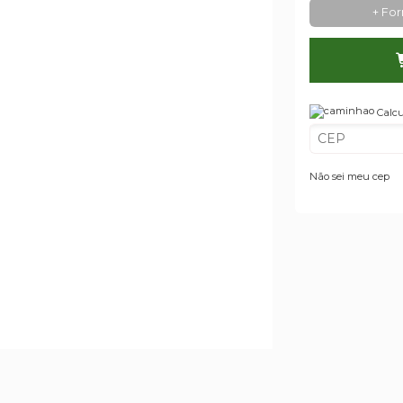
+ Fo
Calcu
Não sei meu cep