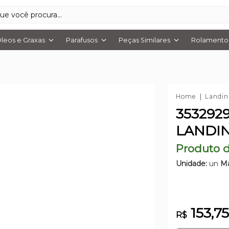
leos e Graxas
Parafusos
Peças Similares
Rolamentos
Home
Landin
353292
LANDIN
Produto d
Unidade:
un
Ma
153,7
R$