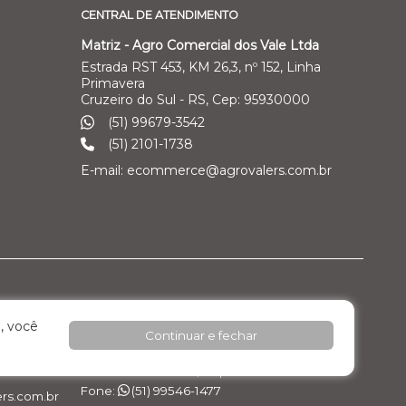
CENTRAL DE ATENDIMENTO
Matriz - Agro Comercial dos Vale Ltda
Estrada RST 453, KM 26,3, nº 152, Linha
Primavera
Cruzeiro do Sul - RS, Cep: 95930000
(51) 99679-3542
(51) 2101-1738
E-mail: ecommerce@agrovalers.com.br
ales Ltda
Filial 04 – Pecuária Leiteira - GEA
, você
Continuar e fechar
o Industrial
Rod. RST 453, Km 26,3 nº 152, - Pavilhão 02 -
Linha Primavera
Cruzeiro do Sul / RS, Cep: 95.930.000
Fone:
(51) 99546-1477
rs.com.br