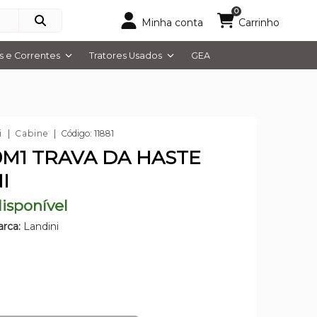
0
Minha conta
Carrinho
 e Correntes
Tratores Usados
GEA
i
Cabine
Código: 11881
9M1 TRAVA DA HASTE
I
isponível
rca:
Landini
5