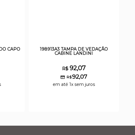
 DO CAPO
198913A3 TAMPA DE VEDAÇÃO
CABINE LANDINI
92,07
R$
92,07
R$
s
em até 1x sem juros