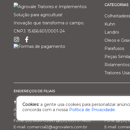
CATEGORIAS
Solução para agricultura!
Colheitadeir
Inovação que transforma o campo.
Kuhn
CNPJ: 15.656.601/0001-24
Landini
Oleos e Grax
Parafusos
Peças Simila
Rolamentos 
Tratores Us
ENDEREÇOS DE FILIAIS
Filial 01 - Agro Comercial dos Vale Ltda
Filial 02 - 
Cookies:
a gente usa cookies para personalizar anúnci
Av. Marcelo Gama, 3470, bairro Santa Helena
Rod. BR 470, 
concorda com a nossa
Política de Privacidade
.
Cachoeira do Sul/RS – Cep: 95.503-798
Nova Prata/R
Fone: (51) 3630-0364 /
(51) 99970-7400
Fone:
(51)
E-mail: comercial2@agrovalers.com.br
E-mail: come