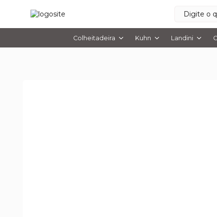
Colheitadeira
Kuhn
Landini
O