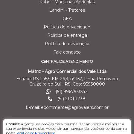
Kuhn - Máquinas Agrícolas
Landini - Tratores
GEA
Política de privacidade
Política de entrega
Política de devolução
Fale conosco
CENTRAL DE ATENDIMENTO
Matriz - Agro Comercial dos Vale Ltda
Estrada RST 453, KM 26,3, nº 152, Linha Primavera
Cruzeiro do Sul - RS, Cep: 95930000
(51) 99679-3542
(51) 2101-1738
E-mail: ecommerce@agrovalers.com.br
Cookies:
a gente usa cookies para personalizar anúncios e melhorar a
ENDEREÇOS DE FILIAIS
sua experiência no site. Ao continuar navegando, você concorda com a
nossa
Política de Privacidade
.