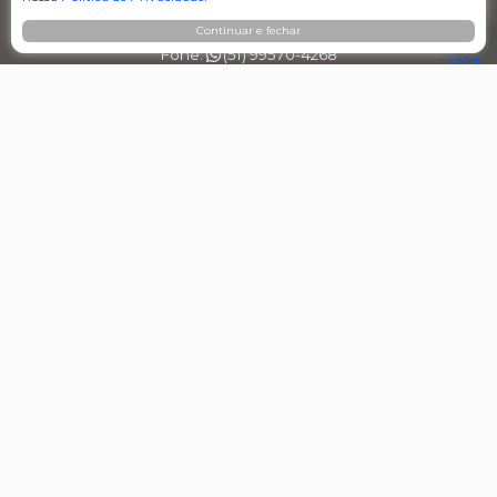
Rod. BR 470, Km 161, nº 5000 – Interior
Nova Prata/RS, Cep: 95.320-000
Continuar e fechar
Fone:
(51) 99570-4268
E-mail: comercial3@agrovalers.com.br
CNPJ: 15.656.601/0003-96
Filial 03 - Agro Comercial dos Vales Ltda
Rua Belchior Silva Dias, 215 – Bairro Industrial
Bagé/RS , Cep: 96.412-030
Fone:
(53) 99965-5954
E-mail: comercial_bage@agrovalers.com.br
CNPJ: 15.656.601/0004-77
Filial 04 – Pecuária Leiteira - GEA
Rod. RST 453, Km 26,3 nº 152, - Pavilhão 02 - Linha
Primavera
Cruzeiro do Sul / RS, Cep: 95.930.000
Fone:
(51) 99546-1477
E-maill: financeirogea@agrovalers.com.br
CNPJ: 15.656.601/0005-58