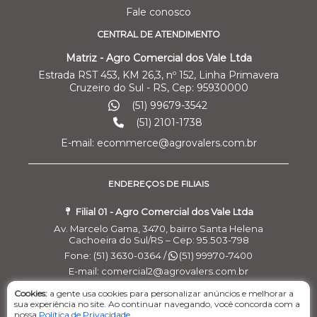
Fale conosco
CENTRAL DE ATENDIMENTO
Matriz - Agro Comercial dos Vale Ltda
Estrada RST 453, KM 26,3, nº 152, Linha Primavera
Cruzeiro do Sul - RS, Cep: 95930000
(51) 99679-3542
(51) 2101-1738
E-mail: ecommerce@agrovalers.com.br
ENDEREÇOS DE FILIAIS
Filial 01 - Agro Comercial dos Vale Ltda
Av. Marcelo Gama, 3470, bairro Santa Helena
Cachoeira do Sul/RS – Cep: 95.503-798
Fone: (51) 3630-0364 /
(51) 99970-7400
E-mail: comercial2@agrovalers.com.br
CNPJ: 15.656.601/0002-05
Cookies:
a gente usa cookies para personalizar anúncios e melhorar a
sua experiência no site. Ao continuar navegando, você concorda com a
Filial 02 - Pecuária Leiteira - GEA
nossa
Política de Privacidade
.