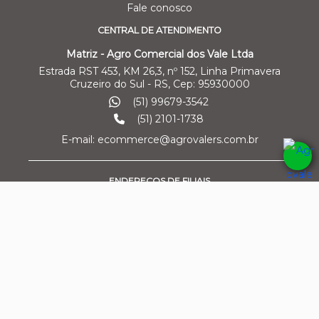
Fale conosco
CENTRAL DE ATENDIMENTO
Matriz - Agro Comercial dos Vale Ltda
Estrada RST 453, KM 26,3, nº 152, Linha Primavera
Cruzeiro do Sul - RS, Cep: 95930000
(51) 99679-3542
(51) 2101-1738
E-mail: ecommerce@agrovalers.com.br
ENDEREÇOS DE FILIAIS
Filial 01 - Agro Comercial dos Vale Ltda
Av. Marcelo Gama, 3470, bairro Santa Helena
Cachoeira do Sul/RS – Cep: 95.503-798
Fone: (51) 3630-0364 /
(51) 99970-7400
E-mail: comercial2@agrovalers.com.br
CNPJ: 15.656.601/0002-05
Filial 02 - Pecuária Leiteira - GEA