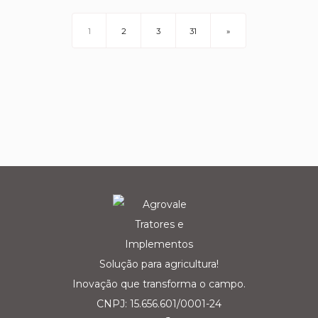
1
2
3
31
»
Solução para agricultura!
Inovação que transforma o campo.
CNPJ: 15.656.601/0001-24