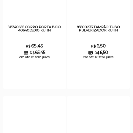
Y8340655 CORPO PORTA BICO
83600233 TAMPÃO TUBO
4064055.010 KUHN
PULVERIZADOR KUHN
65,45
6,50
R$
R$
65,45
6,50
R$
R$
em até 1x sem juros
em até 1x sem juros