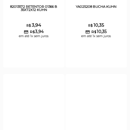
82013572 RETENTOR 01366 B
YA025208 BUCHA KUHN
35X72X12 KUHN
3,94
10,35
R$
R$
3,94
10,35
R$
R$
em até 1x sem juros
em até 1x sem juros