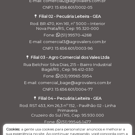
E-mail: comercial2@agrovalers.com.br
CNPJ: 15.656.601/0002-05
Filial 02 - Pecuária Leiteira - GEA
Rod. BR 470, Km 161, nº 5000 – Interior
Nova Prata/RS, Cep: 95.320-000
Fone:
(51) 99570-4268
E-mail: comercial3@agrovalers.com.br
CNPJ: 15.656.601/0003-96
Filial 03 - Agro Comercial dos Vales Ltda
Rua Belchior Silva Dias, 215 – Bairro Industrial
Bagé/RS , Cep: 96.412-030
Fone:
(53) 99965-5954
E-mail: comercial_bage@agrovalers.com.br
CNPJ: 15.656.601/0004-77
Filial 04 – Pecuária Leiteira - GEA
Rod. RST 453, Km 26,3 nº 152, - Pavilhão 02 - Linha
Primavera
Cruzeiro do Sul / RS, Cep: 95.930.000
Fone:
(51) 99546-1477
E-maill: financeirogea@agrovalers.com.br
Cookies:
a gente usa cookies para personalizar anúncios e melhorar a
sua experiência no site. Ao continuar navegando, você concorda com a
CNPJ: 15.656.601/0005-58