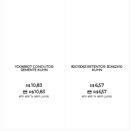
YD065907 CONDUTOR
82013063 RETENTOR 30X62X10
SEMENTE KUHN
KUHN
10,83
6,57
R$
R$
10,83
6,57
R$
R$
em até 1x sem juros
em até 1x sem juros