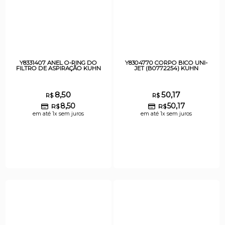
Y8331407 ANEL O-RING DO
Y8304770 CORPO BICO UNI-
FILTRO DE ASPIRAÇÃO KUHN
JET (B0772254) KUHN
8,50
50,17
R$
R$
8,50
50,17
R$
R$
em até 1x sem juros
em até 1x sem juros