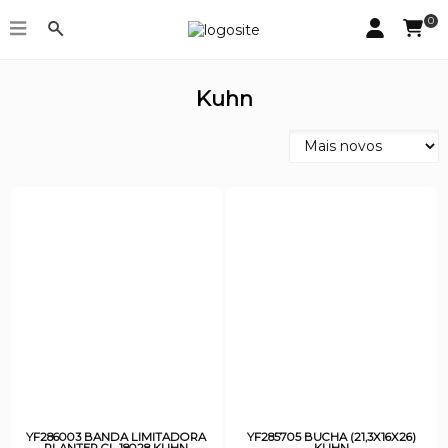
0
Kuhn
YF286003 BANDA LIMITADORA
YF285705 BUCHA (21,3X16X26)
PLANTER CL 18028 KUHN
KUHN