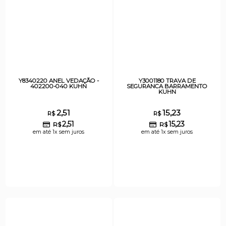
Y8340220 ANEL VEDAÇÃO -
Y3001180 TRAVA DE
402200-040 KUHN
SEGURANCA BARRAMENTO
KUHN
2,51
15,23
R$
R$
2,51
15,23
R$
R$
em até 1x sem juros
em até 1x sem juros