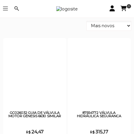
0
Geral
GC026032 GUIA DE VÁLVULA
87554772 VÁLVULA
MOTOR GENESIS 6630 SIMILAR
HIDRÁULICA SEGURANCA
24,47
315,17
R$
R$