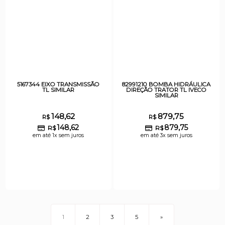
5167344 EIXO TRANSMISSÃO
82991210 BOMBA HIDRÁULICA
TL SIMILAR
DIREÇÃO TRATOR TL IVECO
SIMILAR
148,62
879,75
R$
R$
148,62
879,75
R$
R$
em até 1x sem juros
em até 3x sem juros
1
2
3
5
»