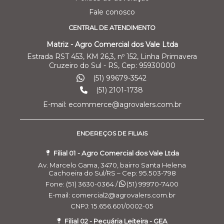
Fale conosco
CENTRAL DE ATENDIMENTO
Matriz - Agro Comercial dos Vale Ltda
Estrada RST 453, KM 26,3, nº 152, Linha Primavera
Cruzeiro do Sul - RS, Cep: 95930000
(51) 99679-3542
(51) 2101-1738
E-mail: ecommerce@agrovalers.com.br
ENDEREÇOS DE FILIAIS
Filial 01 - Agro Comercial dos Vale Ltda
Av. Marcelo Gama, 3470, bairro Santa Helena
Cachoeira do Sul/RS – Cep: 95.503-798
Fone: (51) 3630-0364 /
(51) 99970-7400
E-mail: comercial2@agrovalers.com.br
CNPJ: 15.656.601/0002-05
Filial 02 - Pecuária Leiteira - GEA