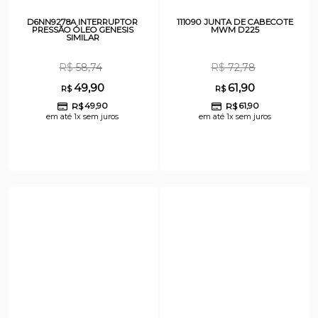
D6NN9278A INTERRUPTOR
111090 JUNTA DE CABECOTE
PRESSÃO ÓLEO GENESIS
MWM D225
SIMILAR
R$
58,74
R$
72,78
49,90
61,90
R$
R$
R$
49,90
R$
61,90
em até 1x sem juros
em até 1x sem juros