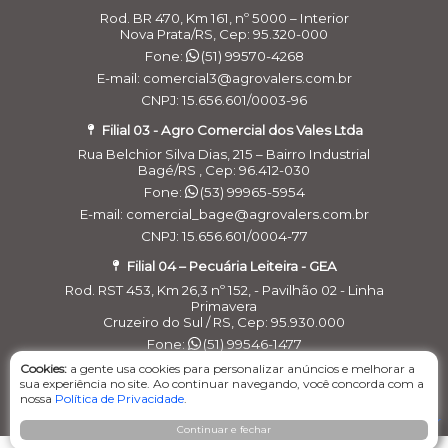
Rod. BR 470, Km 161, nº 5000 – Interior
Nova Prata/RS, Cep: 95.320-000
Fone:
(51) 99570-4268
E-mail: comercial3@agrovalers.com.br
CNPJ: 15.656.601/0003-96
Filial 03 - Agro Comercial dos Vales Ltda
Rua Belchior Silva Dias, 215 – Bairro Industrial
Bagé/RS , Cep: 96.412-030
Fone:
(53) 99965-5954
E-mail: comercial_bage@agrovalers.com.br
CNPJ: 15.656.601/0004-77
Filial 04 – Pecuária Leiteira - GEA
Rod. RST 453, Km 26,3 nº 152, - Pavilhão 02 - Linha
Primavera
Cruzeiro do Sul / RS, Cep: 95.930.000
Fone:
(51) 99546-1477
E-maill: financeirogea@agrovalers.com.br
Cookies:
a gente usa cookies para personalizar anúncios e melhorar a
sua experiência no site. Ao continuar navegando, você concorda com a
CNPJ: 15.656.601/0005-58
nossa
Política de Privacidade
.
Continuar e fechar