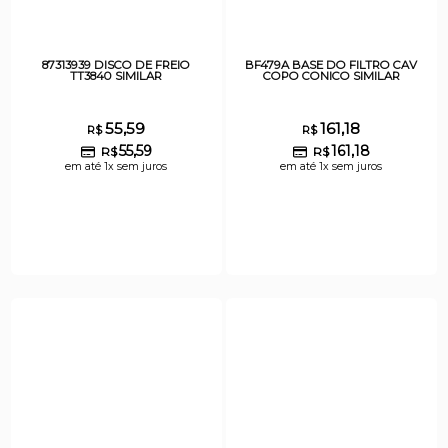
87313939 DISCO DE FREIO
BF479A BASE DO FILTRO CAV
TT3840 SIMILAR
COPO CONICO SIMILAR
55,59
161,18
R$
R$
55,59
161,18
R$
R$
em até 1x sem juros
em até 1x sem juros