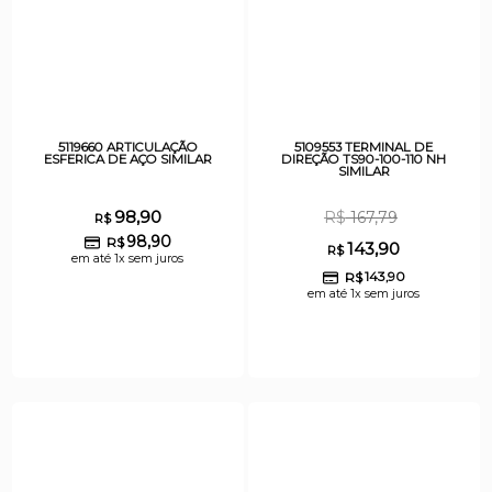
5119660 ARTICULAÇÃO
5109553 TERMINAL DE
ESFERICA DE AÇO SIMILAR
DIREÇÃO TS90-100-110 NH
SIMILAR
98,90
R$
167,79
R$
98,90
R$
143,90
R$
em até 1x sem juros
R$
143,90
em até 1x sem juros