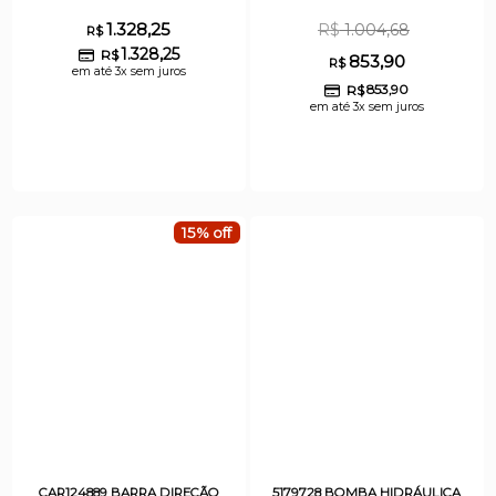
1.328,25
R$
1.004,68
R$
1.328,25
R$
853,90
R$
em até 3x sem juros
R$
853,90
em até 3x sem juros
15% off
CAR124889 BARRA DIRECÃO
5179728 BOMBA HIDRÁULICA