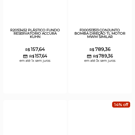
R2053452 PLÁSTICO FUNDO
F000513513 CONJUNTO
RESERVATORIO ACCURA
BOMBA DIREÇÃO TL MOTOR
KUHN
MWM SIMILAR
157,64
789,36
R$
R$
157,64
789,36
R$
R$
em até 1x sem juros
em até 3x sem juros
14% off