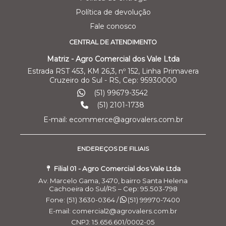
Política de devolução
Fale conosco
CENTRAL DE ATENDIMENTO
Matriz - Agro Comercial dos Vale Ltda
Estrada RST 453, KM 26,3, nº 152, Linha Primavera
Cruzeiro do Sul - RS, Cep: 95930000
(51) 99679-3542
(51) 2101-1738
E-mail: ecommerce@agrovalers.com.br
ENDEREÇOS DE FILIAIS
Filial 01 - Agro Comercial dos Vale Ltda
Av. Marcelo Gama, 3470, bairro Santa Helena
Cachoeira do Sul/RS – Cep: 95.503-798
Fone: (51) 3630-0364 /
(51) 99970-7400
E-mail: comercial2@agrovalers.com.br
CNPJ: 15.656.601/0002-05