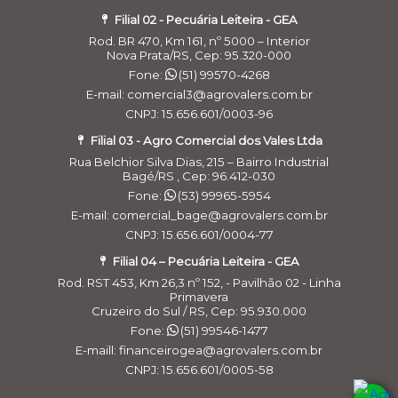
Filial 02 - Pecuária Leiteira - GEA
Rod. BR 470, Km 161, nº 5000 – Interior
Nova Prata/RS, Cep: 95.320-000
Fone:
(51) 99570-4268
E-mail: comercial3@agrovalers.com.br
CNPJ: 15.656.601/0003-96
Filial 03 - Agro Comercial dos Vales Ltda
Rua Belchior Silva Dias, 215 – Bairro Industrial
Bagé/RS , Cep: 96.412-030
Fone:
(53) 99965-5954
E-mail: comercial_bage@agrovalers.com.br
CNPJ: 15.656.601/0004-77
Filial 04 – Pecuária Leiteira - GEA
Rod. RST 453, Km 26,3 nº 152, - Pavilhão 02 - Linha
Primavera
Cruzeiro do Sul / RS, Cep: 95.930.000
Fone:
(51) 99546-1477
E-maill: financeirogea@agrovalers.com.br
Cookies:
a gente usa cookies para personalizar anúncios e melhorar a
sua experiência no site. Ao continuar navegando, você concorda com a
CNPJ: 15.656.601/0005-58
nossa
Política de Privacidade
.