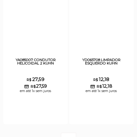
YA085007 CONDUTOR
YD065708 LIMPADOR
HELICOIDAL 2 KUHN
ESQUERDO KUHN
27,59
12,18
R$
R$
27,59
12,18
R$
R$
em até 1x sem juros
em até 1x sem juros