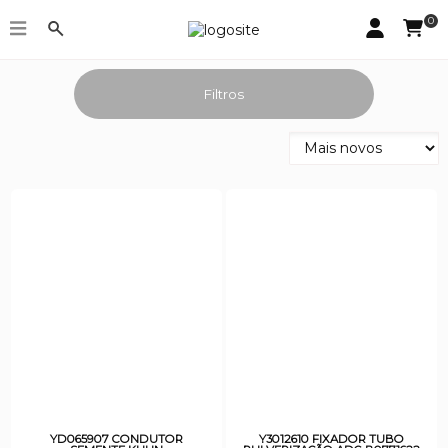
0
Promoção da Semana
Filtros
YD065907 CONDUTOR
Y3012610 FIXADOR TUBO