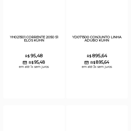
YH021501 CORRENTE 2050 51
YD071500 CONJUNTO LINHA
ELOS KUHN
ADUBO KUHN
95,48
895,64
R$
R$
95,48
895,64
R$
R$
em até 1x sem juros
em até 3x sem juros