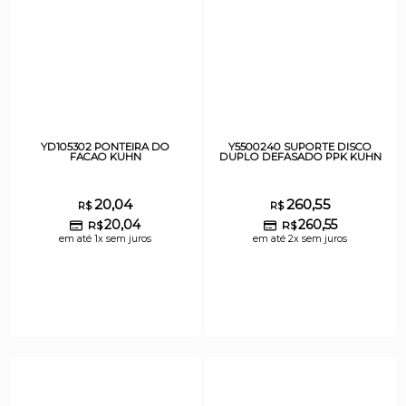
YD105302 PONTEIRA DO
Y5500240 SUPORTE DISCO
FACAO KUHN
DUPLO DEFASADO PPK KUHN
20,04
260,55
R$
R$
20,04
260,55
R$
R$
em até 1x sem juros
em até 2x sem juros