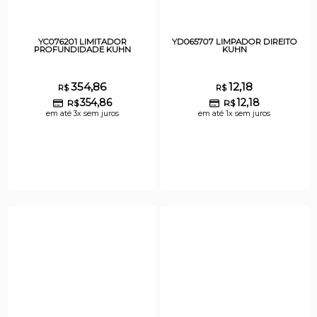
YC076201 LIMITADOR
YD065707 LIMPADOR DIREITO
PROFUNDIDADE KUHN
KUHN
354,86
12,18
R$
R$
354,86
12,18
R$
R$
em até 3x sem juros
em até 1x sem juros