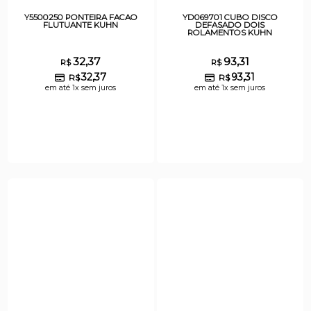
Y5500250 PONTEIRA FACAO
YD069701 CUBO DISCO
FLUTUANTE KUHN
DEFASADO DOIS
ROLAMENTOS KUHN
32,37
93,31
R$
R$
32,37
93,31
R$
R$
em até 1x sem juros
em até 1x sem juros